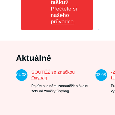
tašku?
Přečtěte si
našeho
průvodce
.
Aktuálně
SOUTĚŽ se značkou
-
04.08.
03.08.
Oxybag
b
Pojďte si s námi zasoutěžit o školní
Pr
sety od značky Oxybag.
vý