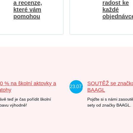
a recenze,
radost ke
které vám
každé
pomohou
objednávc
20 % na školní aktovky a
SOUTĚŽ se značk
23.07.
atohy
BAAGL
ávě teď je čas pořídit školní
Pojďte si s námi zasoutě
bavu výhodně!
sety od značky BAAGL.