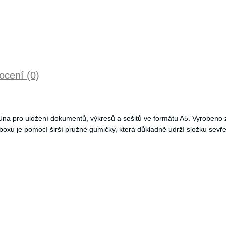
cení (0)
 Una pro uložení dokumentů, výkresů a sešitů ve formátu A5. Vyrobeno 
boxu je pomocí širší pružné gumičky, která důkladně udrží složku sevřen