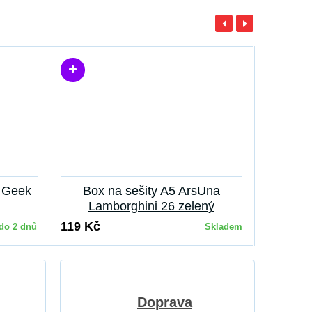
a Geek
Box na sešity A5 ArsUna
Lamborghini 26 zelený
119 Kč
do 2 dnů
Skladem
Doprava