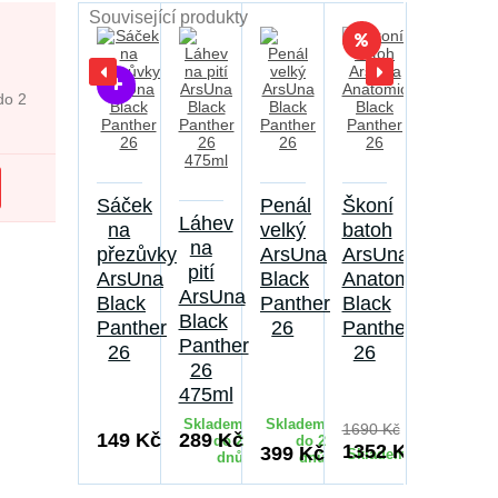
Související produkty
do 2
Sáček
Penál
Škoní
Láhev
na
velký
batoh
na
přezůvky
ArsUna
ArsUna
pití
ArsUna
Black
Anatomic
ArsUna
Black
Panther
Black
Black
Panther
26
Panther
Panther
26
26
26
475ml
Skladem
Skladem
Sklade
1690 Kč
149 Kč
289 Kč
do 2
do 2
do 
1352 Kč
399 Kč
Skladem
dnů
dnů
dn