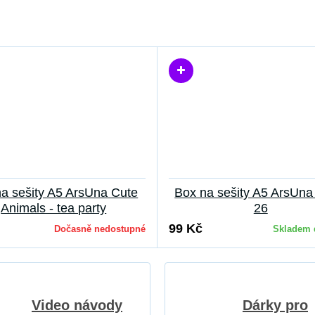
a sešity A5 ArsUna Cute
Box na sešity A5 ArsUn
Animals - tea party
26
99 Kč
Dočasně nedostupné
Skladem 
Video návody
Dárky pro