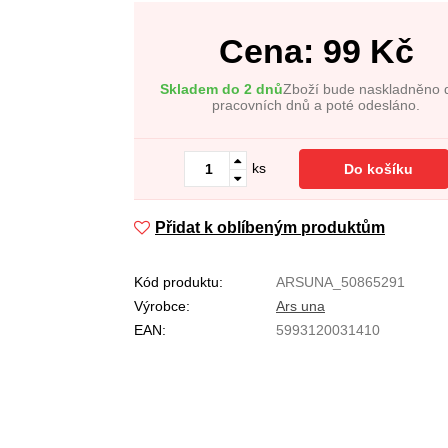
Cena:
99
Kč
Skladem do 2 dnů
Zboží bude naskladněno 
pracovních dnů a poté odesláno.
ks
Do košíku
Přidat k oblíbeným produktům
Kód produktu:
ARSUNA_50865291
Výrobce:
Ars una
EAN:
5993120031410