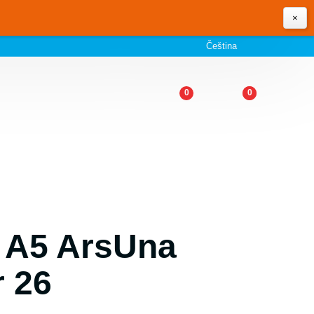
×
Čeština
0
0
y A5 ArsUna
r 26