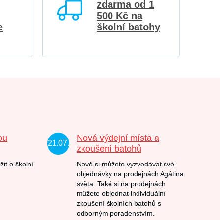
zdarma od 1
500 Kč na
e
školní batohy
ou
Nová výdejní místa a
21.07.
zkoušení batohů
žit o školní
Nově si můžete vyzvedávat své
objednávky na prodejnách Agátina
světa. Také si na prodejnách
můžete objednat individuální
zkoušení školních batohů s
odborným poradenstvím.