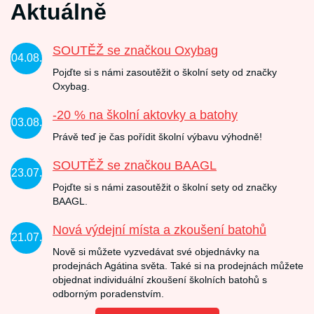
Aktuálně
SOUTĚŽ se značkou Oxybag
04.08.
Pojďte si s námi zasoutěžit o školní sety od značky
Oxybag.
-20 % na školní aktovky a batohy
03.08.
Právě teď je čas pořídit školní výbavu výhodně!
SOUTĚŽ se značkou BAAGL
23.07.
Pojďte si s námi zasoutěžit o školní sety od značky
BAAGL.
Nová výdejní místa a zkoušení batohů
21.07.
Nově si můžete vyzvedávat své objednávky na
prodejnách Agátina světa. Také si na prodejnách můžete
objednat individuální zkoušení školních batohů s
odborným poradenstvím.