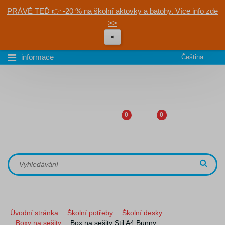
PRÁVĚ TEĎ 👉 -20 % na školní aktovky a batohy. Více info zde
>>
×
informace
Čeština
0
0
Úvodní stránka
Školní potřeby
Školní desky
Boxy na sešity
Box na sešity Stil A4 Bunny