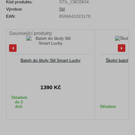
Kód produktu:
STIL_CBC0634
Výrobce:
Stil
EAN:
8596641023178
Související produkty
Batoh do školy Stil Smart Lucky
Školní batoh S
1390 Kč
13
Skladem
do 2
dnů
Skladem