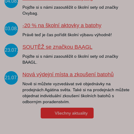
04.08.
Pojďte si s námi zasoutěžit o školní sety od značky
Oxybag.
-20 % na školní aktovky a batohy
03.08.
Právě teď je čas pořídit školní výbavu výhodně!
SOUTĚŽ se značkou BAAGL
23.07.
Pojďte si s námi zasoutěžit o školní sety od značky
BAAGL.
Nová výdejní místa a zkoušení batohů
21.07.
Nově si můžete vyzvedávat své objednávky na
prodejnách Agátina světa. Také si na prodejnách můžete
objednat individuální zkoušení školních batohů s
odborným poradenstvím.
Všechny aktuality