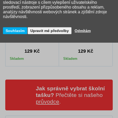
sledovací nástroje s cílem vylepšení uživatelského
prostředí, zobrazení přizpůsobeného obsahu a reklam,
analýzy návštěvnosti webových stránek a zjištění zdroje
návštěvnosti.
Box na sešity s klopou A4
Box na sešity s klopou A4
Souhlasím
Upravit mé předvolby
Odmítám
Paws
Monster
129 Kč
129 Kč
Skladem
Skladem
Jak správně vybrat školní
tašku?
Přečtěte si našeho
průvodce
.