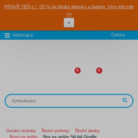
PRÁVĚ TEĎ 👉 -20 % na školní aktovky a batohy. Více info zde
>>
×
informace
Čeština
0
0
Úvodní stránka
Školní potřeby
Školní desky
Boxy na sešity
Box na sešity Stil A4 Giraffe