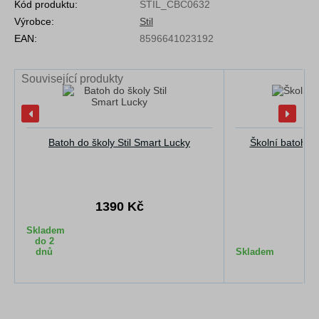
Kód produktu:
STIL_CBC0632
Výrobce:
Stil
EAN:
8596641023192
Související produkty
Batoh do školy Stil Smart Lucky
Školní batoh S
1390 Kč
13
Skladem
do 2
dnů
Skladem