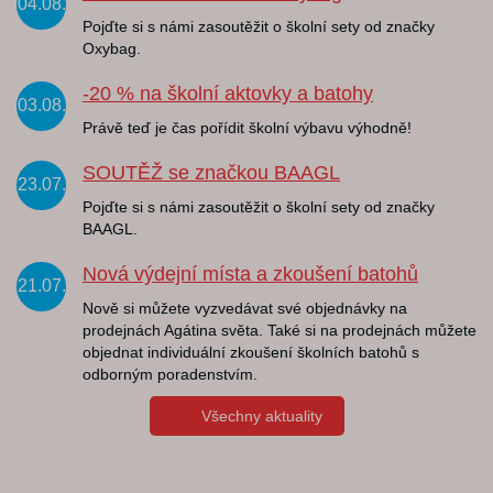
04.08.
Pojďte si s námi zasoutěžit o školní sety od značky
Oxybag.
-20 % na školní aktovky a batohy
03.08.
Právě teď je čas pořídit školní výbavu výhodně!
SOUTĚŽ se značkou BAAGL
23.07.
Pojďte si s námi zasoutěžit o školní sety od značky
BAAGL.
Nová výdejní místa a zkoušení batohů
21.07.
Nově si můžete vyzvedávat své objednávky na
prodejnách Agátina světa. Také si na prodejnách můžete
objednat individuální zkoušení školních batohů s
odborným poradenstvím.
Všechny aktuality