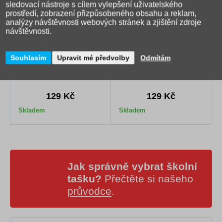
sledovací nástroje s cílem vylepšení uživatelského
prostředí, zobrazení přizpůsobeného obsahu a reklam,
analýzy návštěvnosti webových stránek a zjištění zdroje
návštěvnosti.
Box na sešity s klopou A4
Box na sešity s klopou A4
Souhlasím
Upravit mé předvolby
Odmítám
Paws
Monster
129 Kč
129 Kč
Skladem
Skladem
Jak správně vybrat školní
tašku?
Přečtěte si našeho
průvodce
.