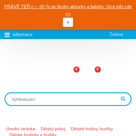
PRÁVĚ TEĎ 👉 -20 % na školní aktovky a batohy. Více info zde
>>
×
informace
Čeština
0
0
Úvodní stránka
Dětský pokoj
Dětské hodiny, budíky
Dětské hodinky a budíky