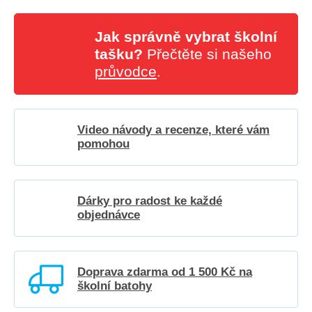
Jak správně vybrat školní
tašku?
Přečtěte si našeho
průvodce
.
Video návody a recenze, které vám
pomohou
Dárky pro radost ke každé
objednávce
Doprava zdarma od 1 500 Kč na
školní batohy