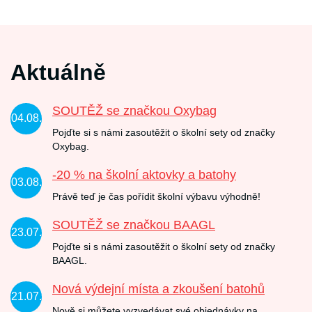
Aktuálně
SOUTĚŽ se značkou Oxybag
04.08.
Pojďte si s námi zasoutěžit o školní sety od značky
Oxybag.
-20 % na školní aktovky a batohy
03.08.
Právě teď je čas pořídit školní výbavu výhodně!
SOUTĚŽ se značkou BAAGL
23.07.
Pojďte si s námi zasoutěžit o školní sety od značky
BAAGL.
Nová výdejní místa a zkoušení batohů
21.07.
Nově si můžete vyzvedávat své objednávky na