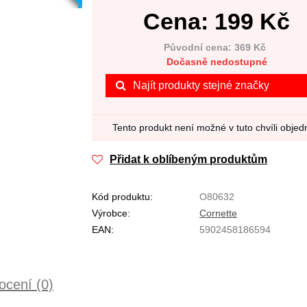
Cena:
199
Kč
Původní cena: 369 Kč
Dočasně nedostupné
Najít produkty stejné značky
Tento produkt není možné v tuto chvíli objed
Přidat k oblíbeným produktům
Kód produktu:
O80632
Výrobce:
Cornette
EAN:
5902458186594
cení (0)