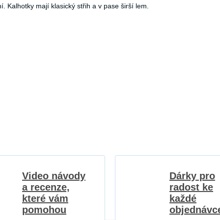
 Kalhotky mají klasický střih a v pase širší lem.
Video návody
Dárky pro
a recenze,
radost ke
které vám
každé
pomohou
objednávc