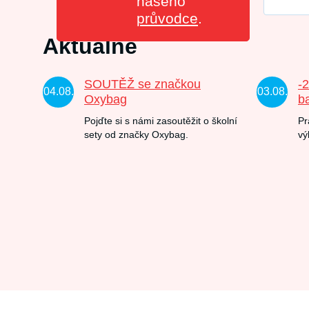
našeho
průvodce
.
Aktuálně
SOUTĚŽ se značkou
-
04.08.
03.08.
Oxybag
b
Pojďte si s námi zasoutěžit o školní
Pr
sety od značky Oxybag.
vý