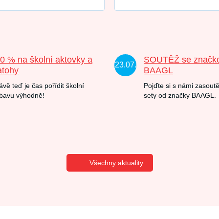
20 % na školní aktovky a
SOUTĚŽ se značk
23.07.
atohy
BAAGL
ávě teď je čas pořídit školní
Pojďte si s námi zasoutě
bavu výhodně!
sety od značky BAAGL.
Všechny aktuality