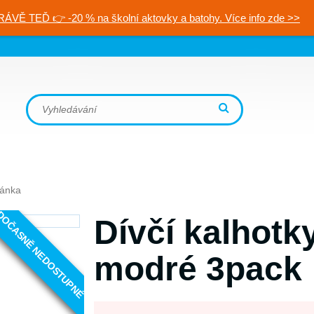
RÁVĚ TEĎ 👉 -20 % na školní aktovky a batohy. Více info zde >>
ránka
OČASNĚ NEDOSTUPNÉ
Dívčí kalhotk
modré 3pack