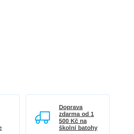
Doprava
zdarma od 1
500 Kč na
e
školní batohy