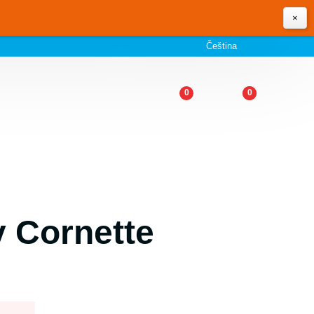
×
Čeština
0
0
y Cornette