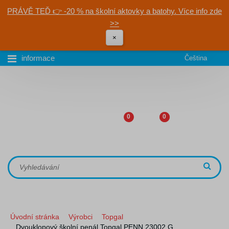
PRÁVĚ TEĎ 👉 -20 % na školní aktovky a batohy. Více info zde
>>
×
informace
Čeština
0
0
Úvodní stránka
Výrobci
Topgal
Dvouklopový školní penál Topgal PENN 23002 G