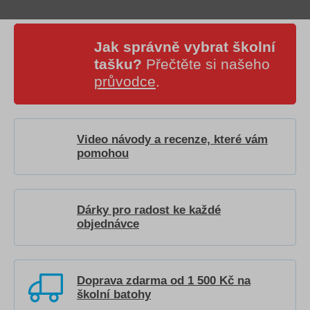
Jak správně vybrat školní
tašku?
Přečtěte si našeho
průvodce
.
Video návody a recenze, které vám
pomohou
Dárky pro radost ke každé
objednávce
Doprava zdarma od 1 500 Kč na
školní batohy