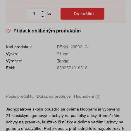
ks
Do košíku
Přidat k oblíbeným produktům
Kód produktu:
PENN_23002_G
Výška:
21 cm
Výrobce:
Topgal
EAN:
8592571016518
Popis produktu
Dotaz na prodejce
Hodnocení (0)
Jednopatrové školní pouzdro se dvěma klopnami je vybaveno
21 klasickými gumovými úchyty na pastelky a fixy, třemi širšími
úchyty na pravítko, kružítko či nůžky a dvěma většími úchyty na
gumu a ořezávátko. Pod klopou z průhledné folie najdete rozvrh