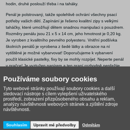
hodin, druhé poslouží třeba i na taháky.
Penál je polstrovaný, takže spolehlivě ochrání všechny psací
potřeby vašich dětí. Zapínání je řešeno kvalitní zipy s velkými
taháčky, které umožňují dětem snadnou manipulaci s pouzdrem.
Rozměry penálu jsou 21 x 5 x 14 cm, jeho hmotnost je 0,20 kg.
Je vyroben z kvalitního pevného polyesteru. Vnitřní podšívka
školních penálů je vyrobena z šedé látky a obrazce na ní
vytištěné je možné vybarvovat! Doporučujeme k vybarvení
použít klasické pastelky, fixy by se mohly rozpíjet. Neperte penál
v pračce! Je vyztužen papírem a ten praní rozhodně nepřežije.
Používáme soubory cookies
Tyto webové stránky používají soubory cookies a další
sledovací nástroje s cílem vylepšení uživatelského
prostředí, zobrazení přizpůsobeného obsahu a reklam,
analýzy návštěvnosti webových stránek a zjištění zdroje
návštěvnosti.
Souhlasím
Upravit mé předvolby
Odmítám