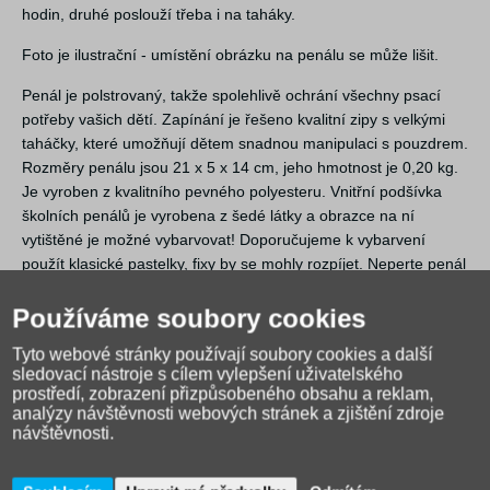
hodin, druhé poslouží třeba i na taháky.
Foto je ilustrační - umístění obrázku na penálu se může lišit.
Penál je polstrovaný, takže spolehlivě ochrání všechny psací
potřeby vašich dětí. Zapínání je řešeno kvalitní zipy s velkými
taháčky, které umožňují dětem snadnou manipulaci s pouzdrem.
Rozměry penálu jsou 21 x 5 x 14 cm, jeho hmotnost je 0,20 kg.
Je vyroben z kvalitního pevného polyesteru. Vnitřní podšívka
školních penálů je vyrobena z šedé látky a obrazce na ní
vytištěné je možné vybarvovat! Doporučujeme k vybarvení
použít klasické pastelky, fixy by se mohly rozpíjet. Neperte penál
v pračce! Je vyztužen papírem a ten praní rozhodně nepřežije.
Používáme soubory cookies
Tyto webové stránky používají soubory cookies a další
sledovací nástroje s cílem vylepšení uživatelského
prostředí, zobrazení přizpůsobeného obsahu a reklam,
analýzy návštěvnosti webových stránek a zjištění zdroje
návštěvnosti.