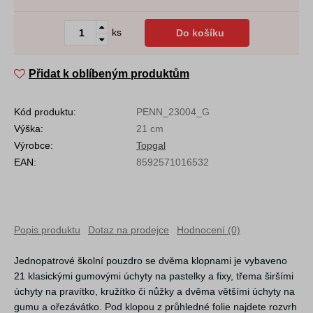
ks
Do košíku
Přidat k oblíbeným produktům
Kód produktu:
PENN_23004_G
Výška:
21 cm
Výrobce:
Topgal
EAN:
8592571016532
Popis produktu
Dotaz na prodejce
Hodnocení (0)
Jednopatrové školní pouzdro se dvěma klopnami je vybaveno
21 klasickými gumovými úchyty na pastelky a fixy, třema širšími
úchyty na pravítko, kružítko či nůžky a dvěma většími úchyty na
gumu a ořezávátko. Pod klopou z průhledné folie najdete rozvrh