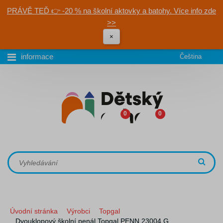
PRÁVĚ TEĎ 👉 -20 % na školní aktovky a batohy. Více info zde
>>
×
informace
Čeština
0
0
Úvodní stránka
Výrobci
Topgal
Dvouklopový školní penál Topgal PENN 23004 G