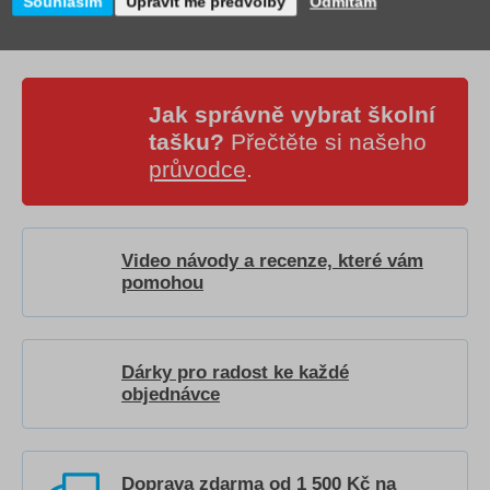
Souhlasím
Upravit mé předvolby
Odmítám
Jak správně vybrat školní
tašku?
Přečtěte si našeho
průvodce
.
Video návody a recenze, které vám
pomohou
Dárky pro radost ke každé
objednávce
Doprava zdarma od 1 500 Kč na