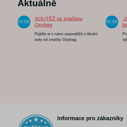
Aktuálně
SOUTĚŽ se značkou
-
04.08.
03.08.
Oxybag
b
Pojďte si s námi zasoutěžit o školní
Pr
sety od značky Oxybag.
vý
Informace pro zákazníky