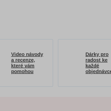
Video návody
Dárky pro
a recenze,
radost ke
které vám
každé
pomohou
objednávc