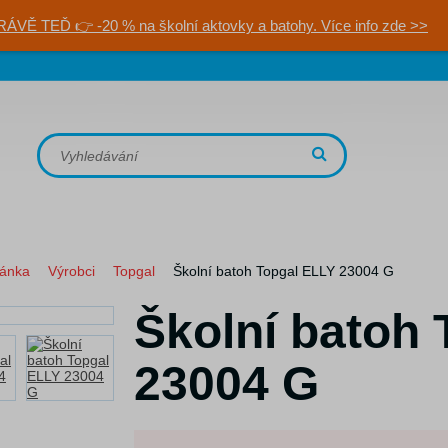
RÁVĚ TEĎ 👉 -20 % na školní aktovky a batohy. Více info zde >>
ránka
Výrobci
Topgal
Školní batoh Topgal ELLY 23004 G
Školní batoh
23004 G