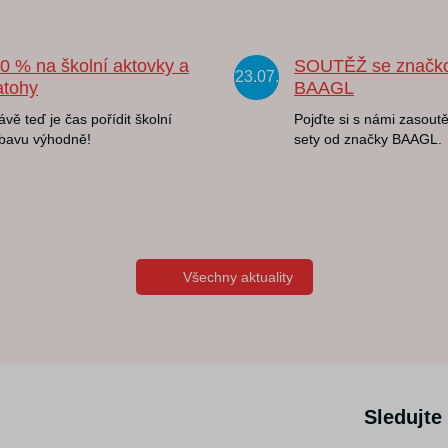
20 % na školní aktovky a
SOUTĚŽ se značk
23.07.
atohy
BAAGL
ávě teď je čas pořídit školní
Pojďte si s námi zasoutě
bavu výhodně!
sety od značky BAAGL.
Všechny aktuality
Sledujte