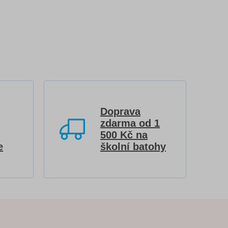
Doprava
zdarma od 1
500 Kč na
e
školní batohy