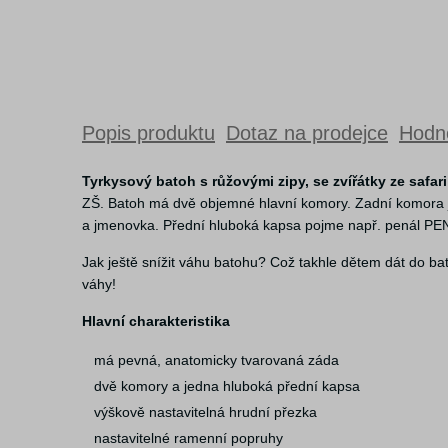
Popis produktu
Dotaz na prodejce
Hodno
Tyrkysový batoh s růžovými zipy, se zvířátky ze safa
ZŠ. Batoh má dvě objemné hlavní komory. Zadní komora je
a jmenovka. Přední hluboká kapsa pojme např. penál PENN
Jak ještě snížit váhu batohu? Což takhle dětem dát do ba
váhy!
Hlavní charakteristika
má pevná, anatomicky tvarovaná záda
dvě komory a jedna hluboká přední kapsa
výškově nastavitelná hrudní přezka
nastavitelné ramenní popruhy