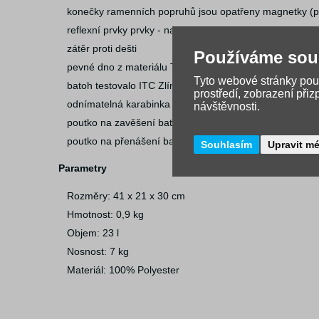
konečky ramenních popruhů jsou opatřeny magnetky (pr
reflexní prvky prvky - na čele a bocích batohu
zátěr proti dešti
Používáme sou
pevné dno z materiálu TOPDURA opatřené nožičkami
Tyto webové stránky použ
batoh testovalo ITC Zlín
prostředí, zobrazení při
odnímatelná karabinka na klíče
návštěvnosti.
poutko na zavěšení batohu na lavici
poutko na přenášení batohu v ruce
Souhlasím
Upravit m
Parametry
Rozměry: 41 x 21 x 30 cm
Hmotnost: 0,9 kg
Objem: 23 l
Nosnost: 7 kg
Materiál: 100% Polyester