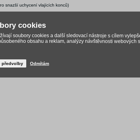
o snazší uchycení vlajících konců)
bory cookies
ívají soubory cookies a další sledovací nástroje s cílem vylepš
způsobeného obsahu a reklam, analýzy návštěvnosti webových st
é předvolby
Odmítám