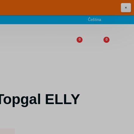
×
Čeština
0
0
 Topgal ELLY