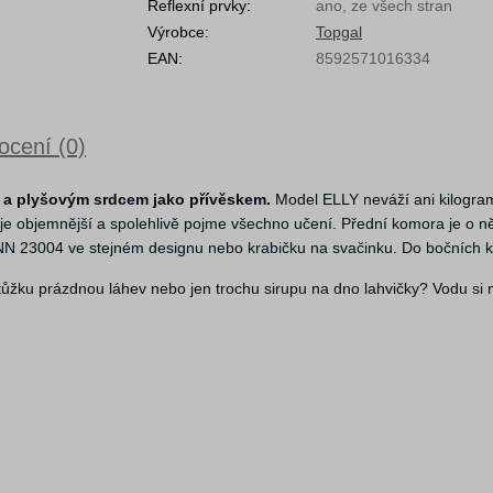
Reflexní prvky:
ano, ze všech stran
Výrobce:
Topgal
EAN:
8592571016334
cení (0)
ri a plyšovým srdcem jako přívěskem.
Model ELLY neváží ani kilogram, 
 objemnější a spolehlivě pojme všechno učení. Přední komora je o něco
 23004 ve stejném designu nebo krabičku na svačinku. Do bočních kap
tůžku prázdnou láhev nebo jen trochu sirupu na dno lahvičky? Vodu si 