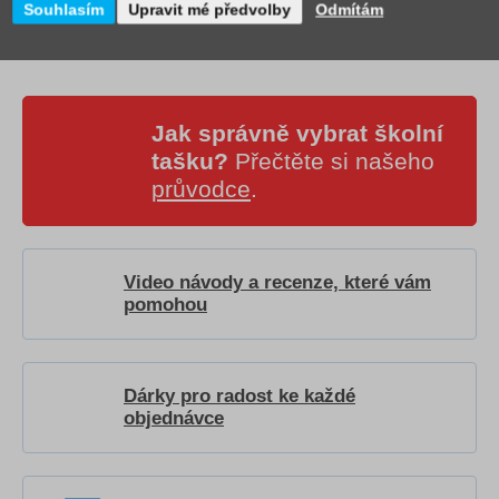
Souhlasím
Upravit mé předvolby
Odmítám
Jak správně vybrat školní
tašku?
Přečtěte si našeho
průvodce
.
Video návody a recenze, které vám
pomohou
Dárky pro radost ke každé
objednávce