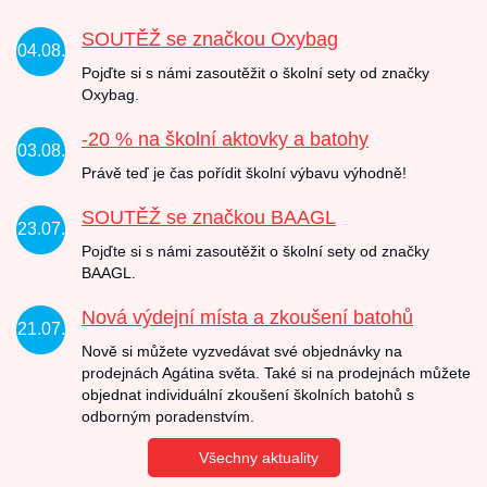
SOUTĚŽ se značkou Oxybag
04.08.
Pojďte si s námi zasoutěžit o školní sety od značky
Oxybag.
-20 % na školní aktovky a batohy
03.08.
Právě teď je čas pořídit školní výbavu výhodně!
SOUTĚŽ se značkou BAAGL
23.07.
Pojďte si s námi zasoutěžit o školní sety od značky
BAAGL.
Nová výdejní místa a zkoušení batohů
21.07.
Nově si můžete vyzvedávat své objednávky na
prodejnách Agátina světa. Také si na prodejnách můžete
objednat individuální zkoušení školních batohů s
odborným poradenstvím.
Všechny aktuality