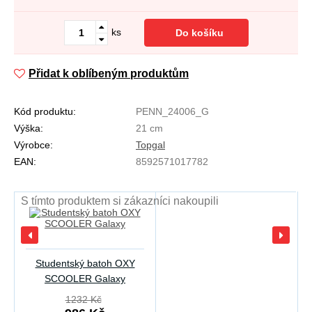
ks
Do košíku
Přidat k oblíbeným produktům
Kód produktu:
PENN_24006_G
Výška:
21 cm
Výrobce:
Topgal
EAN:
8592571017782
S tímto produktem si zákazníci nakoupili
Studentský batoh OXY
SCOOLER Galaxy
1232 Kč