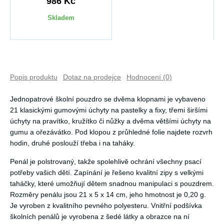
986 Kč
Skladem
Popis produktu
Dotaz na prodejce
Hodnocení (0)
Jednopatrové školní pouzdro se dvěma klopnami je vybaveno
21 klasickými gumovými úchyty na pastelky a fixy, třemi širšími
úchyty na pravítko, kružítko či nůžky a dvěma většími úchyty na
gumu a ořezávátko. Pod klopou z průhledné folie najdete rozvrh
hodin, druhé poslouží třeba i na taháky.
Penál je polstrovaný, takže spolehlivě ochrání všechny psací
potřeby vašich dětí. Zapínání je řešeno kvalitní zipy s velkými
taháčky, které umožňují dětem snadnou manipulaci s pouzdrem.
Rozměry penálu jsou 21 x 5 x 14 cm, jeho hmotnost je 0,20 g.
Je vyroben z kvalitního pevného polyesteru. Vnitřní podšívka
školních penálů je vyrobena z šedé látky a obrazce na ní