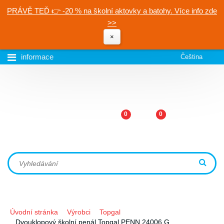
PRÁVĚ TEĎ 👉 -20 % na školní aktovky a batohy. Více info zde
>>
×
informace
Čeština
0
0
Úvodní stránka
Výrobci
Topgal
Dvouklopový školní penál Topgal PENN 24006 G