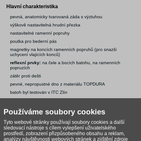
Hlavní charakteristika
pevná, anatomicky tvarovaná záda s výztuhou
výškově nastavitelná hrudní přezka
nastavitelné ramenní popruhy
poutka pro bederní pás
magnetky na koncích ramenních popruhů (pro snazší
uchycení vlajících konců)
reflexní prvky:
na čele a bocích batohu, na ramenních
popruzích
zátěr proti dešti
pevné, nepropustné dno z materiálu TOPDURA
batoh byl testován v ITC Zlín
poutko na zavěšení batohu na lavici
poutko na přenášení batohu v ruce
Používáme soubory cookies
Tyto webové stránky používají soubory cookies a další
sledovací nástroje s cílem vylepšení uživatelského
prostředí, zobrazení přizpůsobeného obsahu a reklam,
analýzy návštěvnosti webových stránek a zjištění zdroje