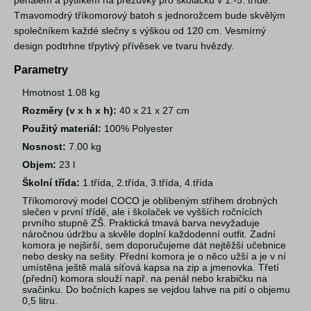
penálem a pytlíkem na přezůvky pro školačku v 1.-5. třídě.
Tmavomodrý tříkomorový batoh s jednorožcem bude skvělým
společníkem každé slečny s výškou od 120 cm. Vesmírný
design podtrhne třpytivý přívěsek ve tvaru hvězdy.
Parametry
Hmotnost 1.08 kg
Rozměry (v x h x h):
40 x 21 x 27 cm
Použitý materiál:
100% Polyester
Nosnost:
7.00 kg
Objem:
23 l
Školní třída:
1.třída, 2.třída, 3.třída, 4.třída
Tříkomorový model COCO je oblíbeným střihem drobných
slečen v první třídě, ale i školaček ve vyšších ročnících
prvního stupně ZŠ. Praktická tmavá barva nevyžaduje
náročnou údržbu a skvěle doplní každodenní outfit. Zadní
komora je nejširší, sem doporučujeme dát nejtěžší učebnice
nebo desky na sešity. Přední komora je o něco užší a je v ní
umístěna ještě malá síťová kapsa na zip a jmenovka. Třetí
(přední) komora slouží např. na penál nebo krabičku na
svačinku. Do bočních kapes se vejdou lahve na pití o objemu
0,5 litru.