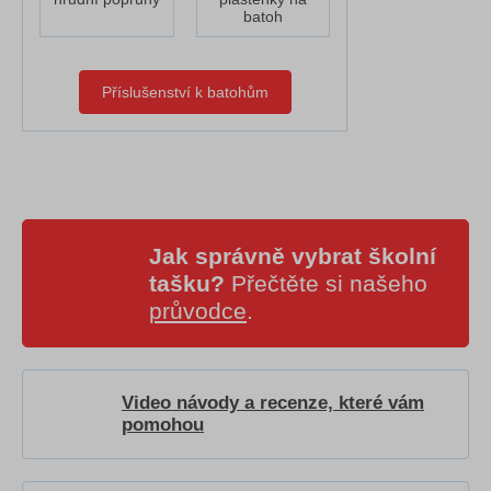
batoh
Příslušenství k batohům
Jak správně vybrat školní
tašku?
Přečtěte si našeho
průvodce
.
Video návody a recenze, které vám
pomohou