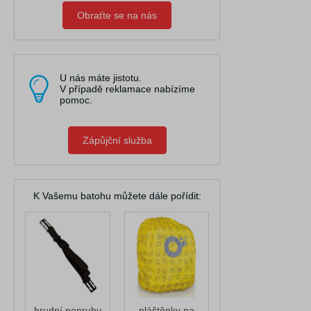
Obraťte se na nás
U nás máte jistotu.
V případě reklamace nabízíme
pomoc.
Zápůjční služba
K Vašemu batohu můžete dále pořídit:
hrudní popruhy
pláštěnky na