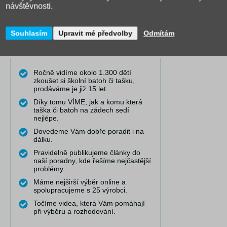
návštěvnosti.
Souhlasím
Upravit mé předvolby
Odmítám
Ročně vidíme okolo 1.300 dětí
zkoušet si školní batoh či tašku,
prodáváme je již 15 let.
Díky tomu VÍME, jak a komu která
taška či batoh na zádech sedí
nejlépe.
Dovedeme Vám dobře poradit i na
dálku.
Pravidelně publikujeme články do
naší poradny, kde řešíme nejčastější
problémy.
Máme nejširší výběr online a
spolupracujeme s 25 výrobci.
Točíme videa, která Vám pomáhají
při výběru a rozhodování.