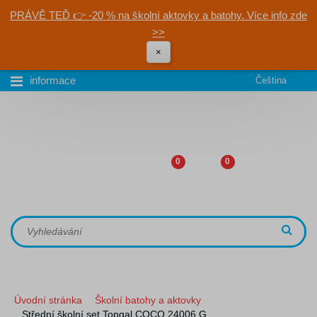
PRÁVĚ TEĎ 👉 -20 % na školní aktovky a batohy. Více info zde
>>
×
informace
Čeština
0
0
Úvodní stránka
Školní batohy a aktovky
Střední školní set Topgal COCO 24006 G