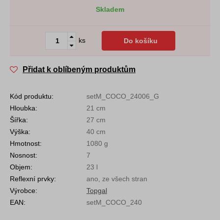
Skladem
ks
Do košíku
Přidat k oblíbeným produktům
Kód produktu:
setM_COCO_24006_G
Hloubka:
21 cm
Šířka:
27 cm
Výška:
40 cm
Hmotnost:
1080 g
Nosnost:
7
Objem:
23 l
Reflexní prvky:
ano, ze všech stran
Výrobce:
Topgal
EAN:
setM_COCO_240