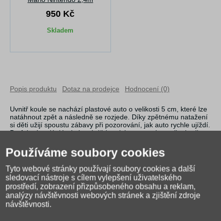
950 Kč
Skladem
Popis produktu
Dotaz na prodejce
Hodnocení (0)
Uvnitř koule se nachází plastové auto o velikosti 5 cm, které lze
natáhnout zpět a následně se rozjede. Díky zpětnému natažení
si děti užijí spoustu zábavy při pozorování, jak auto rychle ujíždí.
Perfektní malý dárek, který děti nadchne a poskytne jim hodiny
zábavy. Rozměry koule 5 cm.
Používáme soubory cookies
Vhodné pro děti od 3 let.
Tyto webové stránky používají soubory cookies a další
sledovací nástroje s cílem vylepšení uživatelského
prostředí, zobrazení přizpůsobeného obsahu a reklam,
analýzy návštěvnosti webových stránek a zjištění zdroje
návštěvnosti.