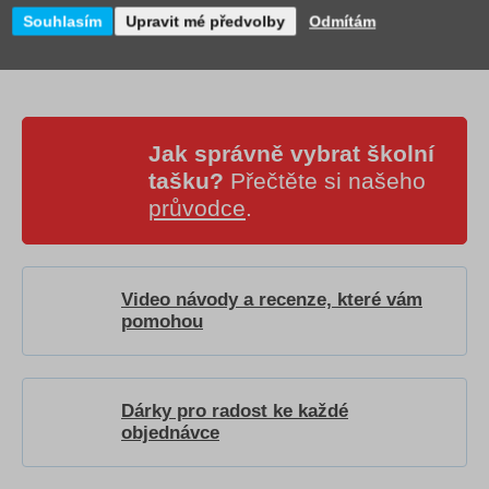
Souhlasím
Upravit mé předvolby
Odmítám
Jak správně vybrat školní
tašku?
Přečtěte si našeho
průvodce
.
Video návody a recenze, které vám
pomohou
Dárky pro radost ke každé
objednávce