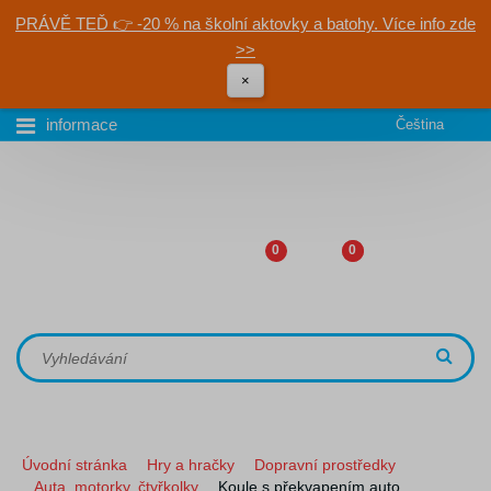
PRÁVĚ TEĎ 👉 -20 % na školní aktovky a batohy. Více info zde
>>
×
informace
Čeština
0
0
Úvodní stránka
Hry a hračky
Dopravní prostředky
Auta, motorky, čtyřkolky
Koule s překvapením auto