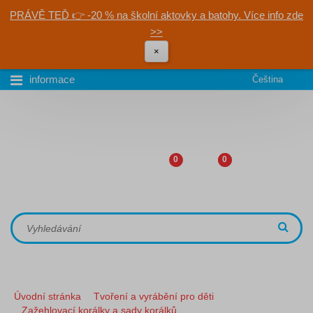
PRÁVĚ TEĎ 👉 -20 % na školní aktovky a batohy. Více info zde
>>
×
informace
Čeština
0
0
Úvodní stránka
Tvoření a vyrábění pro děti
Zažehlovací korálky a sady korálků