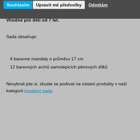
motoriku.
Souhlasím
Upravit mé předvolby
Odmítám
Vhodné pro děti od 7 let.
Sada obsahuje:
4 barevné mandaly o průměru 17 cm
12 barevných archů samolepicích pěnových dílků
Nevybrali jste si, zkuste se podívat na ostatní produkty v naší
kategorii
kreativní sada
.