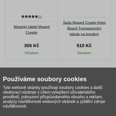
(1)
Sada Maped Creativ Artist
Magický tablet Maped
Board Transparentní
Creativ
tabule na kreslení
355 Kč
510 Kč
Skladem
Skladem
Hodnocení (1)
Používáme soubory cookies
Popis produktu
Dotaz na prodejce
Tyto webové stránky používají soubory cookies a další
Kreativní sada pro holčičky
Maped Creativ Photo Mosaics s
sledovací nástroje s cílem vylepšení uživatelského
mozaikou patří mezi oblíbené
kreativní dárky pro dívky
.
prostředí, zobrazení přizpůsobeného obsahu a reklam,
analýzy návštěvnosti webových stránek a zjištění zdroje
Krásné sametové mandaly čekají na dozdobení pomocí lepicích
návštěvnosti.
dílků mozaiky, které lze na sebe vrstvit. Pestré a zábavné
tvoření s dětmi
, které rozvíjí dětskou zručnost a jemnou