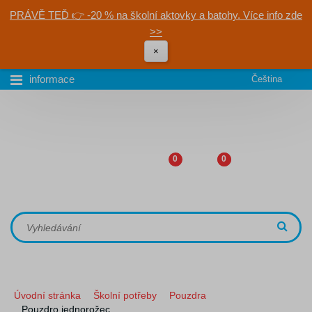
PRÁVĚ TEĎ 👉 -20 % na školní aktovky a batohy. Více info zde
>>
×
informace
Čeština
0
0
Úvodní stránka
Školní potřeby
Pouzdra
Pouzdro jednorožec