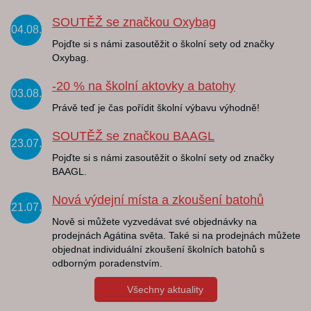
SOUTĚŽ se značkou Oxybag
04.08.
Pojďte si s námi zasoutěžit o školní sety od značky
Oxybag.
-20 % na školní aktovky a batohy
03.08.
Právě teď je čas pořídit školní výbavu výhodně!
SOUTĚŽ se značkou BAAGL
23.07.
Pojďte si s námi zasoutěžit o školní sety od značky
BAAGL.
Nová výdejní místa a zkoušení batohů
21.07.
Nově si můžete vyzvedávat své objednávky na
prodejnách Agátina světa. Také si na prodejnách můžete
objednat individuální zkoušení školních batohů s
odborným poradenstvím.
Všechny aktuality