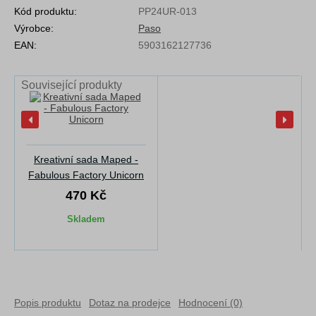
Kód produktu:
PP24UR-013
Výrobce:
Paso
EAN:
5903162127736
Související produkty
Kreativní sada Maped -
Fabulous Factory Unicorn
470 Kč
Skladem
Popis produktu
Dotaz na prodejce
Hodnocení (0)