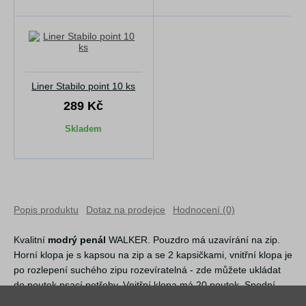
Liner Stabilo point 10 ks
289 Kč
Skladem
Popis produktu
Dotaz na prodejce
Hodnocení (0)
Kvalitní
modrý penál
WALKER. Pouzdro má uzavírání na zip.
Horní klopa je s kapsou na zip a se 2 kapsičkami, vnitřní klopa je
po rozlepení suchého zipu rozevíratelná - zde můžete ukládat
do poutek psací potřeby. Vnitřní klopa má 20 poutek. Spodní
část penálu pak slouží jako prostor pro volné uložení psacích