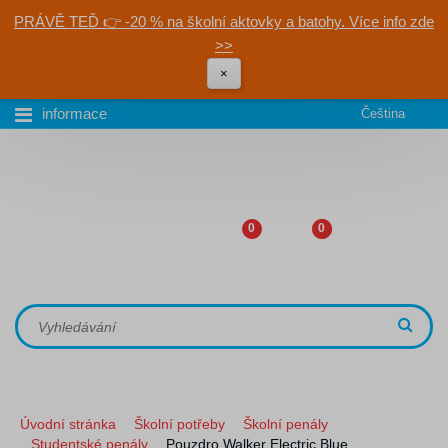
PRÁVĚ TEĎ 👉 -20 % na školní aktovky a batohy. Více info zde
>>
×
informace
Čeština
0
0
Úvodní stránka
Školní potřeby
Školní penály
Studentské penály
Pouzdro Walker Electric Blue