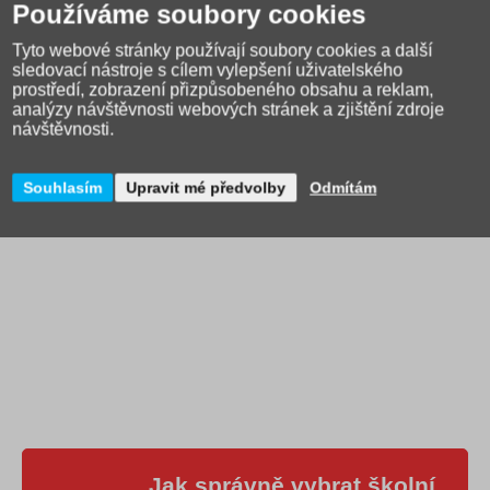
Používáme soubory cookies
nebo jiných školních potřeb.
Tyto webové stránky používají soubory cookies a další
Rozměry: 21 x 10 x 6 cm
sledovací nástroje s cílem vylepšení uživatelského
Hmotnost: 250 g
prostředí, zobrazení přizpůsobeného obsahu a reklam,
analýzy návštěvnosti webových stránek a zjištění zdroje
Materiál: PES 600 D
návštěvnosti.
Výrobce: Walker Schneiders
Souhlasím
Upravit mé předvolby
Odmítám
Jak správně vybrat školní