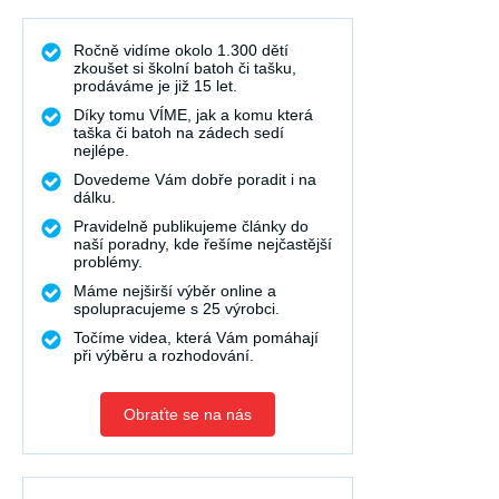
Ročně vidíme okolo 1.300 dětí
zkoušet si školní batoh či tašku,
prodáváme je již 15 let.
Díky tomu VÍME, jak a komu která
taška či batoh na zádech sedí
nejlépe.
Dovedeme Vám dobře poradit i na
dálku.
Pravidelně publikujeme články do
naší poradny, kde řešíme nejčastější
problémy.
Máme nejširší výběr online a
spolupracujeme s 25 výrobci.
Točíme videa, která Vám pomáhají
při výběru a rozhodování.
Obraťte se na nás