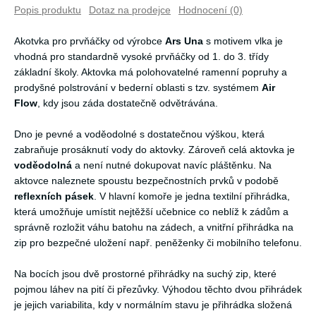
Popis produktu
Dotaz na prodejce
Hodnocení (0)
Akotvka pro prvňáčky od výrobce
Ars Una
s motivem vlka je
vhodná pro standardně vysoké prvňáčky od 1. do 3. třídy
základní školy. Aktovka má polohovatelné ramenní popruhy a
prodyšné polstrování v bederní oblasti s tzv. systémem
Air
Flow
,
kdy jsou záda dostatečně odvětrávána.
Dno je pevné a voděodolné s dostatečnou výškou, která
zabraňuje prosáknutí vody do aktovky. Zároveň celá aktovka je
voděodolná
a není nutné dokupovat navíc pláštěnku. Na
aktovce naleznete spoustu bezpečnostních prvků v podobě
reflexních pásek
. V hlavní komoře je jedna textilní přihrádka,
která umožňuje umístit nejtěžší učebnice co neblíž k zádům a
správně rozložit váhu batohu na zádech, a vnitřní přihrádka na
zip pro bezpečné uložení např. peněženky či mobilního telefonu.
Na bocích jsou dvě prostorné přihrádky na suchý zip, které
pojmou láhev na pití či přezůvky. Výhodou těchto dvou přihrádek
je jejich variabilita, kdy v normálním stavu je přihrádka složená