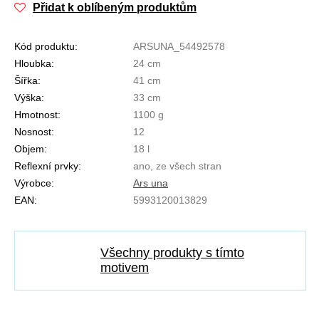
Přidat k oblíbeným produktům
Kód produktu:
ARSUNA_54492578
Hloubka:
24 cm
Šířka:
41 cm
Výška:
33 cm
Hmotnost:
1100 g
Nosnost:
12
Objem:
18 l
Reflexní prvky:
ano, ze všech stran
Výrobce:
Ars una
EAN:
5993120013829
Všechny produkty s tímto
motivem