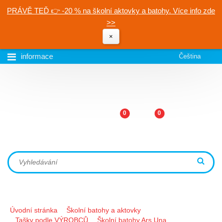
PRÁVĚ TEĎ 👉 -20 % na školní aktovky a batohy. Více info zde
>>
×
informace
Čeština
0
0
Úvodní stránka
Školní batohy a aktovky
Tašky podle VÝROBCŮ
Školní batohy Ars Una