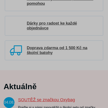
pomohou
Dárky pro radost ke každé
objednávce
Doprava zdarma od 1 500 Kč na
školní batohy
Aktuálně
SOUTĚŽ se značkou Oxybag
04.08.
Pojďte si s námi zasoutěžit o školní sety od značky