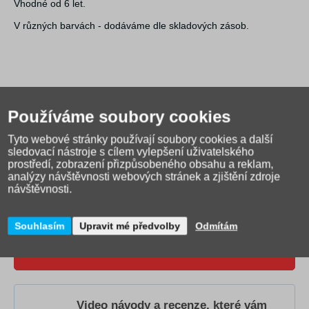
Vhodné od 6 let.
V různých barvách - dodáváme dle skladových zásob.
Používáme soubory cookies
Tyto webové stránky používají soubory cookies a další
sledovací nástroje s cílem vylepšení uživatelského
prostředí, zobrazení přizpůsobeného obsahu a reklam,
analýzy návštěvnosti webových stránek a zjištění zdroje
návštěvnosti.
Jak správně vybrat školní
Souhlasím
Upravit mé předvolby
Odmítám
tašku?
Přečtěte si našeho
průvodce
.
Video návody a recenze, které vám