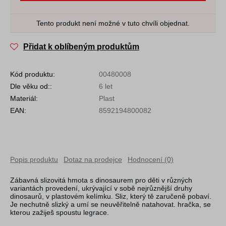
Tento produkt není možné v tuto chvíli objednat.
Přidat k oblíbeným produktům
Kód produktu:
00480008
Dle věku od::
6 let
Materiál:
Plast
EAN:
8592194800082
Popis produktu
Dotaz na prodejce
Hodnocení (0)
Zábavná slizovitá hmota s dinosaurem pro děti v různých
variantách provedení, ukrývající v sobě nejrůznější druhy
dinosaurů, v plastovém kelímku. Sliz, který tě zaručeně pobaví.
Je nechutně slizký a umí se neuvěřitelně natahovat. hračka, se
kterou zažiješ spoustu legrace.