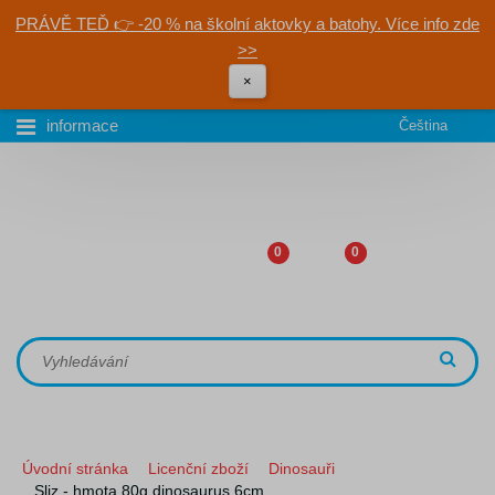
PRÁVĚ TEĎ 👉 -20 % na školní aktovky a batohy. Více info zde
>>
×
informace
Čeština
0
0
Úvodní stránka
Licenční zboží
Dinosauři
Sliz - hmota 80g dinosaurus 6cm