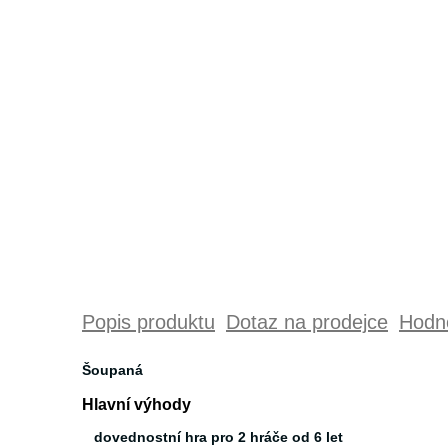
Popis produktu
Dotaz na prodejce
Hodno
Šoupaná
Hlavní výhody
dovednostní hra pro 2 hráče od 6 let