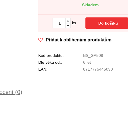
Skladem
ks
Do košíku
Přidat k oblíbeným produktům
Kód produktu:
BS_GA509
Dle věku od::
6 let
EAN:
8717775445098
cení (0)