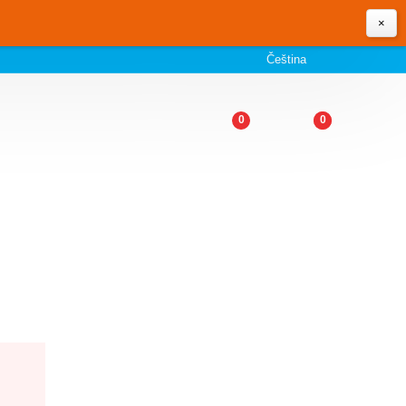
×
Čeština
0
0