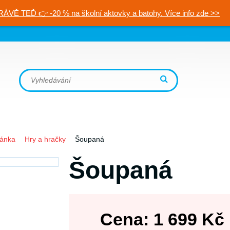
RÁVĚ TEĎ 👉 -20 % na školní aktovky a batohy. Více info zde >>
ránka
Hry a hračky
Šoupaná
Šoupaná
Cena:
1 699
Kč