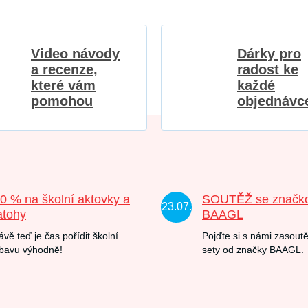
Video návody
Dárky pro
a recenze,
radost ke
které vám
každé
pomohou
objednávc
20 % na školní aktovky a
SOUTĚŽ se značk
23.07.
atohy
BAAGL
ávě teď je čas pořídit školní
Pojďte si s námi zasoutě
bavu výhodně!
sety od značky BAAGL.