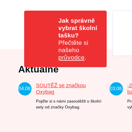
Jak správně
vybrat školní
tašku?
Přečtěte si
našeho
průvodce
.
Aktuálně
SOUTĚŽ se značkou
-
04.08.
03.08.
Oxybag
b
Pojďte si s námi zasoutěžit o školní
Pr
sety od značky Oxybag.
vý