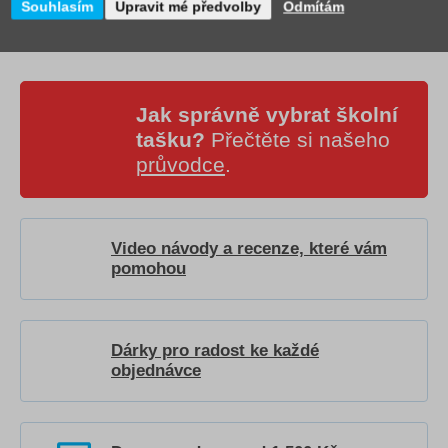
Souhlasím
Upravit mé předvolby
Odmítám
Jak správně vybrat školní
tašku?
Přečtěte si našeho
průvodce
.
Video návody a recenze, které vám
pomohou
Dárky pro radost ke každé
objednávce