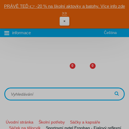
PRÁVĚ TEĎ 👉 -20 % na školní aktovky a batohy. Více info zde
>>
×
informace
Čeština
0
0
Úvodní stránka
Školní potřeby
Sáčky a kapsáře
Sáček na tělocvik
Sportovní pytel Ergobag - Fialový reflexní