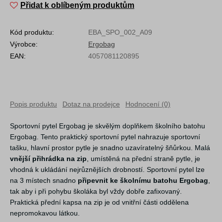
Přidat k oblíbeným produktům
Kód produktu:
EBA_SPO_002_A09
Výrobce:
Ergobag
EAN:
4057081120895
Popis produktu
Dotaz na prodejce
Hodnocení (0)
Sportovní pytel Ergobag je skvělým doplňkem školního batohu
Ergobag. Tento praktický sportovní pytel nahrazuje sportovní
tašku, hlavní prostor pytle je snadno uzavíratelný šňůrkou. Malá
vnější přihrádka na zip
, umístěná na přední straně pytle, je
vhodná k ukládání nejrůznějších drobností. Sportovní pytel lze
na 3 místech snadno
připevnit ke školnímu batohu Ergobag
,
tak aby i při pohybu školáka byl vždy dobře zafixovaný.
Praktická přední kapsa na zip je od vnitřní části oddělena
nepromokavou látkou.