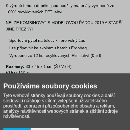
K výrobě tohoto dopňku jsou použity materiály vyrobené ze
100% recyklovaných PET lahví.
NELZE KOMBINOVAT S MODELOVOU ŘADOU 2019 A STARŠÍ,
JINÉ PŘEZKY!
Sportovní pytel na tělocvik i pro volný čas
Lze připevnit ke školnímu batohu Ergobag
Vyrobeno ze 12 ks recyklovaných PET lahví (0,5 l)
Rozměry:
33 x 45 x 1 cm (Š / V / H)
Váha:
160 g
Objem:
11 l
Používáme soubory cookies
Tyto webové stránky používají soubory cookies a další
sledovací nástroje s cílem vylepšení uživatelského
prostředí, zobrazení přizpůsobeného obsahu a reklam,
analýzy návštěvnosti webových stránek a zjištění zdroje
návštěvnosti.