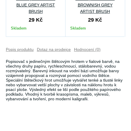
BLUE GREY ARTIST
BROWNISH GREY
BRUSH
ARTIST BRUSH
29 Kč
29 Kč
Skladem
Skladem
Popis produktu
Dotaz na prodejce
Hodnocení (0)
Popisovač s jedinečným štětcovým hrotem v fialové barvě, na
všechny druhy papíru, rychleschnoucí, stálobarevný, vodou
rozmývatelný. Barevný inkoust na vodní bázi umožňuje barvy
vzájemně propojovat a rozmývat pomocí vodního štětce.
Speciální štětečkový hrot umožňuje vytvářet tenké a tlusté linky
nebo vybarvovat vetší plochy v závislosti na náklonu hrotu k
psací ploše. Výsledný efekt se liší podle použitého papírového
podkladu. Vhodný k tvorbě krasopísma, maleb, výkresů,
vybarvování a tvoření, pro moderní kaligrafii.