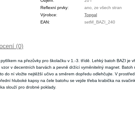
Objem:
20 l
Reflexní prvky:
ano, ze všech stran
Výrobce:
Topgal
EAN:
setM_BAZI_240
cení (0)
pytlíkem na přezůvky pro školačku v 1.-3. třídě. Lehký batoh BAZI je 
í vzor v decentních barvách a pevně držící vyměnitelný magnet. Batoh
to do ní vložte nejtěžší učivo a směrem dopředu odlehčujte. V prostřed
řední hluboké kapsy na čele batohu se vejde třeba krabička na svačin
a slouží pro drobné poklady.