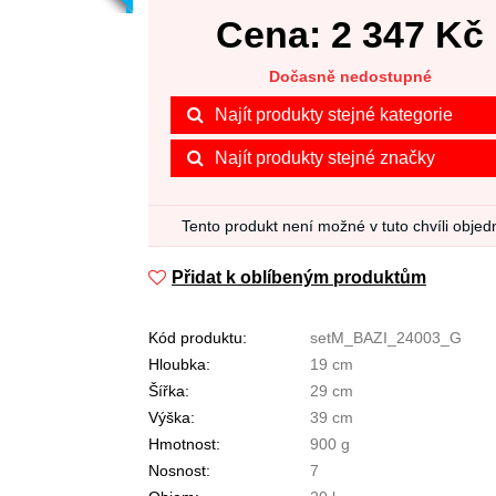
Cena:
2 347
Kč
Dočasně nedostupné
Najít produkty stejné kategorie
Najít produkty stejné značky
Tento produkt není možné v tuto chvíli objed
Přidat k oblíbeným produktům
Kód produktu:
setM_BAZI_24003_G
Hloubka:
19 cm
Šířka:
29 cm
Výška:
39 cm
Hmotnost:
900 g
Nosnost:
7