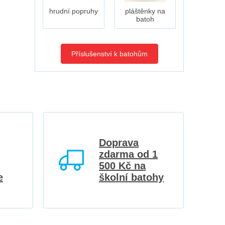
hrudní popruhy
pláštěnky na
batoh
Příslušenství k batohům
Doprava
zdarma od 1
500 Kč na
e
školní batohy