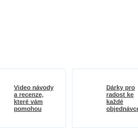
Video návody
Dárky pro
a recenze,
radost ke
které vám
každé
pomohou
objednávc