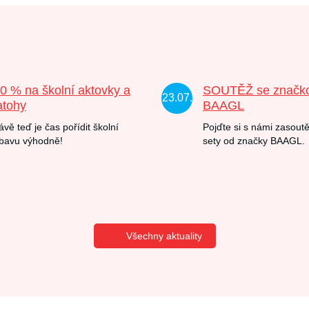
20 % na školní aktovky a
SOUTĚŽ se značk
23.07.
atohy
BAAGL
ávě teď je čas pořídit školní
Pojďte si s námi zasoutě
bavu výhodně!
sety od značky BAAGL.
Všechny aktuality