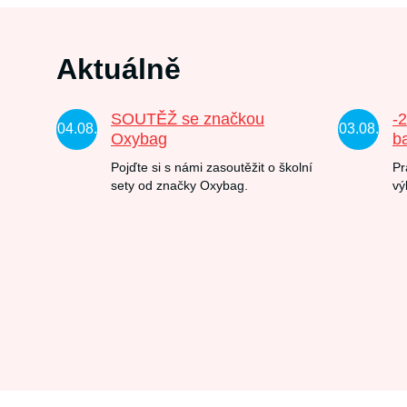
Aktuálně
SOUTĚŽ se značkou
-
04.08.
03.08.
Oxybag
b
Pojďte si s námi zasoutěžit o školní
Pr
sety od značky Oxybag.
vý