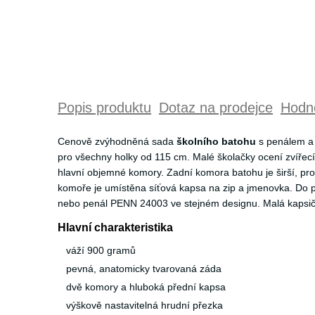
Popis produktu
Dotaz na prodejce
Hodno
Cenově zvýhodněná sada
školního batohu
s penálem a 
pro všechny holky od 115 cm. Malé školačky ocení zvířec
hlavní objemné komory. Zadní komora batohu je širší, pro
komoře je umístěna síťová kapsa na zip a jmenovka. Do p
nebo penál PENN 24003 ve stejném designu. Malá kapsičk
Hlavní charakteristika
váží 900 gramů
pevná, anatomicky tvarovaná záda
dvě komory a hluboká přední kapsa
výškově nastavitelná hrudní přezka