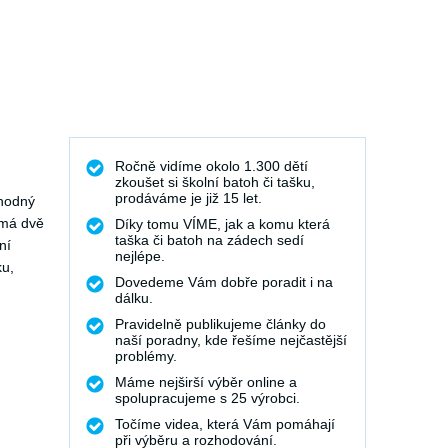
Ročně vidíme okolo 1.300 dětí
zkoušet si školní batoh či tašku,
prodáváme je již 15 let.
vhodný
 má dvě
Díky tomu VÍME, jak a komu která
taška či batoh na zádech sedí
ní
nejlépe.
ku,
Dovedeme Vám dobře poradit i na
dálku.
Pravidelně publikujeme články do
naší poradny, kde řešíme nejčastější
problémy.
Máme nejširší výběr online a
spolupracujeme s 25 výrobci.
Točíme videa, která Vám pomáhají
při výběru a rozhodování.