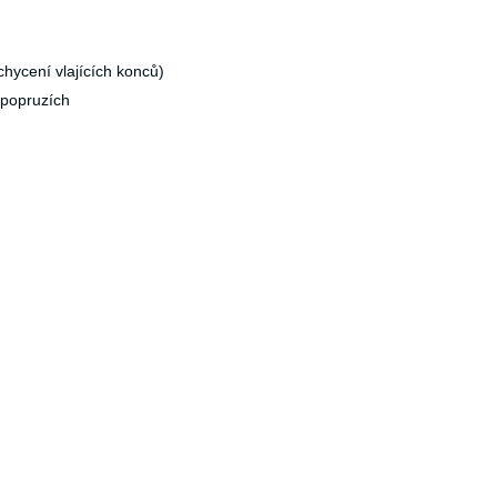
hycení vlajících konců)
 popruzích