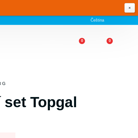
×
Čeština
0
0
3 G
í set Topgal