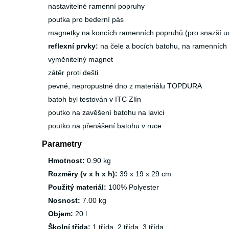
nastavitelné ramenní popruhy
poutka pro bederní pás
magnetky na koncích ramenních popruhů (pro snazší uc
reflexní prvky:
na čele a bocích batohu, na ramenních
vyměnitelný magnet
zátěr proti dešti
pevné, nepropustné dno z materiálu TOPDURA
batoh byl testován v ITC Zlín
poutko na zavěšení batohu na lavici
poutko na přenášení batohu v ruce
Parametry
Hmotnost:
0.90 kg
Rozměry (v x h x h):
39 x 19 x 29 cm
Použitý materiál:
100% Polyester
Nosnost:
7.00 kg
Objem:
20 l
Školní třída:
1.třída, 2.třída, 3.třída