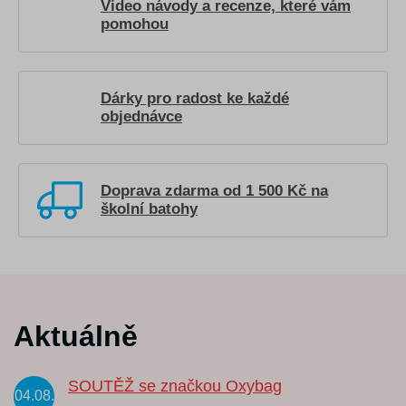
Video návody a recenze, které vám
pomohou
Dárky pro radost ke každé
objednávce
Doprava zdarma od 1 500 Kč na
školní batohy
Aktuálně
SOUTĚŽ se značkou Oxybag
04.08.