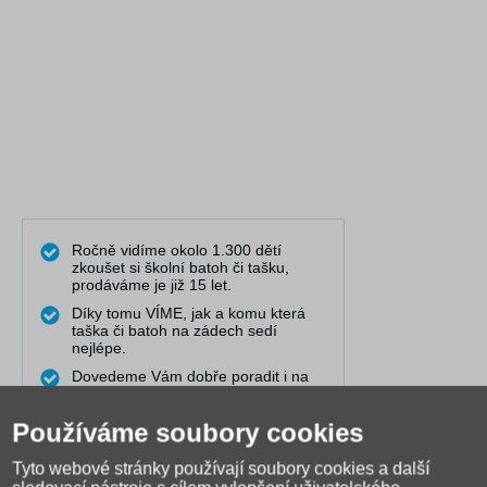
Ročně vidíme okolo 1.300 dětí
zkoušet si školní batoh či tašku,
prodáváme je již 15 let.
Díky tomu VÍME, jak a komu která
taška či batoh na zádech sedí
nejlépe.
Dovedeme Vám dobře poradit i na
dálku.
Pravidelně publikujeme články do
Používáme soubory cookies
naší poradny, kde řešíme nejčastější
problémy.
Tyto webové stránky používají soubory cookies a další
Máme nejširší výběr online a