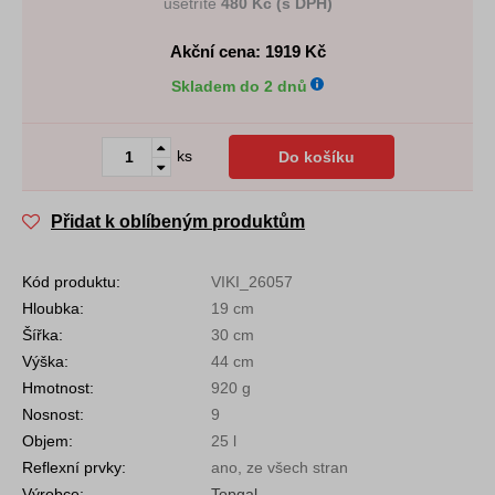
ušetříte
480 Kč (s DPH)
Akční cena: 1919
Kč
Skladem do 2 dnů
ks
Do košíku
Přidat k oblíbeným produktům
Kód produktu:
VIKI_26057
Hloubka:
19 cm
Šířka:
30 cm
Výška:
44 cm
Hmotnost:
920 g
Nosnost:
9
Objem:
25 l
Reflexní prvky:
ano, ze všech stran
Výrobce:
Topgal