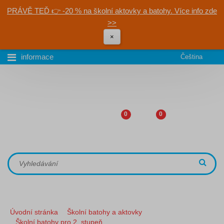
PRÁVĚ TEĎ 👉 -20 % na školní aktovky a batohy. Více info zde
>>
×
informace
Čeština
0
0
Úvodní stránka
Školní batohy a aktovky
Školní batohy pro 2. stupeň