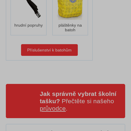
hrudní popruhy
pláštěnky na
batoh
Příslušenství k batohům
Jak správně vybrat školní
tašku?
Přečtěte si našeho
průvodce
.