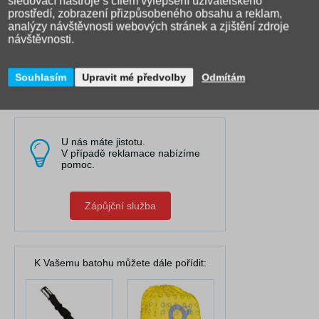
sledovací nástroje s cílem vylepšení uživatelského
spolupracujeme s 25 výrobci.
prostředí, zobrazení přizpůsobeného obsahu a reklam,
analýzy návštěvnosti webových stránek a zjištění zdroje
Točíme videa, která Vám pomáhají
návštěvnosti.
při výběru a rozhodování.
Souhlasím
Upravit mé předvolby
Odmítám
Obraťte se na nás
U nás máte jistotu.
V případě reklamace nabízíme
pomoc.
Zápůjční služba
K Vašemu batohu můžete dále pořídit: