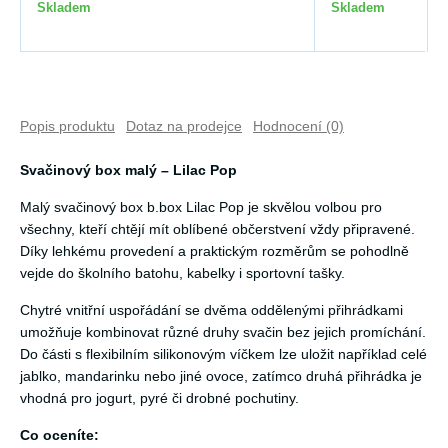
Skladem
Skladem
Popis produktu
Dotaz na prodejce
Hodnocení (0)
Svačinový box malý – Lilac Pop
Malý svačinový box b.box Lilac Pop je skvělou volbou pro
všechny, kteří chtějí mít oblíbené občerstvení vždy připravené.
Díky lehkému provedení a praktickým rozměrům se pohodlně
vejde do školního batohu, kabelky i sportovní tašky.
Chytré vnitřní uspořádání se dvěma oddělenými přihrádkami
umožňuje kombinovat různé druhy svačin bez jejich promíchání.
Do části s flexibilním silikonovým víčkem lze uložit například celé
jablko, mandarinku nebo jiné ovoce, zatímco druhá přihrádka je
vhodná pro jogurt, pyré či drobné pochutiny.
Co oceníte: