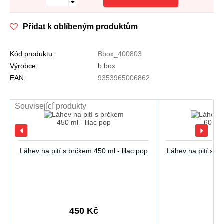
Přidat k oblíbeným produktům
Kód produktu:
Bbox_400803
Výrobce:
b.box
EAN:
9353965006862
Související produkty
Láhev na pití s brčkem 450 ml - lilac pop
Láhev na pití s br
450 Kč
5