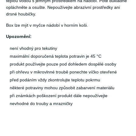
teplou vodou s jemným prostředkem na nádobí. Poté důkladně
opláchněte a osušte. Nepoužívejte abrazivní prostředky ani
drsné houbičky.
Box lze mýt v myčce nádobí v horním koši.
Upozornění:
není vhodný pro tekutiny
maximální doporučená teplota potravin je 45 °C
produkt používejte pouze pod dohledem dospělé osoby
při ohřevu v mikrovlnné troubě ponechte víčko otevřené
před podáním vždy zkontrolujte teplotu pokrmu
některé potraviny mohou způsobit zabarvení materiálu
při známkách poškození produkt dále nepoužívejte
nevhodné do trouby a mrazničky