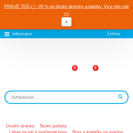
PRÁVĚ TEĎ 👉 -20 % na školní aktovky a batohy. Více info zde
>>
×
informace
Čeština
0
0
Úvodní stránka
Školní potřeby
Láhve na pití a svačinové boxy
Boxy a krabičky na svačinu