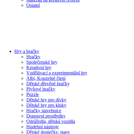
Ostatní
Hry a hračky
Hračky
Společenské hry
Kreativní hry
Vzdělávací a experimentální hry
Albi, Kouzelné čtení
Dětské dřevěné hračky
Plyšové hračky
Puzzle
Dětské hry pro dívky
Dětské hry pro kluky
Hračky stavebnice
Dopravní prostředky
Odrážedla, dětská vozidla
Hudební nástroje
Dětské domečky, stany