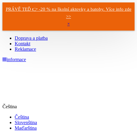
PRÁVĚ TEĎ 👉 -20 % na školní aktovky a batohy. Více info zde
>>
×
Doprava a platba
Kontakt
Reklamace
informace
Čeština
Čeština
Slovenština
Maďarština