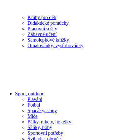
Knihy pro děti
Didaktické pomůcky
Pracovní sešity
Zábavné učení
Samolepkové knížky
Omalovánky, vystřihovánky
Sport, outdoor
Plavání
Fotbal
Spacáky, stany
Míče
Pálky, rakety, hokejky
Sáňky, boby
Sportovní potřeby
Švihadla, obruče