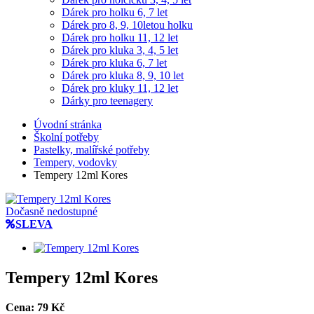
Dárek pro holku 6, 7 let
Dárek pro 8, 9, 10letou holku
Dárek pro holku 11, 12 let
Dárek pro kluka 3, 4, 5 let
Dárek pro kluka 6, 7 let
Dárek pro kluka 8, 9, 10 let
Dárek pro kluky 11, 12 let
Dárky pro teenagery
Úvodní stránka
Školní potřeby
Pastelky, malířské potřeby
Tempery, vodovky
Tempery 12ml Kores
Dočasně nedostupné
SLEVA
Tempery 12ml Kores
Cena:
79
Kč