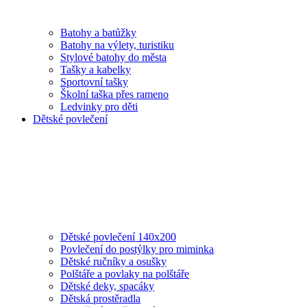
Batohy a batůžky
Batohy na výlety, turistiku
Stylové batohy do města
Tašky a kabelky
Sportovní tašky
Školní taška přes rameno
Ledvinky pro děti
Dětské povlečení
Dětské povlečení 140x200
Povlečení do postýlky pro miminka
Dětské ručníky a osušky
Polštáře a povlaky na polštáře
Dětské deky, spacáky
Dětská prostěradla