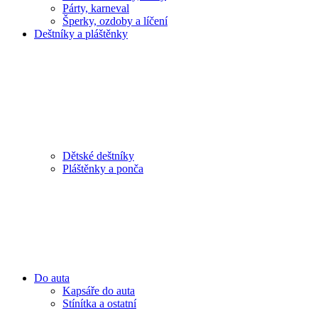
Párty, karneval
Šperky, ozdoby a líčení
Deštníky a pláštěnky
Dětské deštníky
Pláštěnky a ponča
Do auta
Kapsáře do auta
Stínítka a ostatní