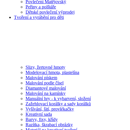
Povlečení Matějovský
Peřiny a polštáře
Dětské povlečení výprodej
Tvoření a vyrábění pro děti
Slizy, žertovné hmoty
Modelovací hmota, plastelína
Malování pískem
Malování podle čísel
Diamantové malování
Malování na kamínky
Manuální hry - k vybarvení, složení
Zažehlovací korálky a sady korálků
Vyšívání, šití, provlékačky
Kreativní sada
Barvy, fixy, křídy
Razítka, škrabací obrázky
Materiál na kreativní tvoření