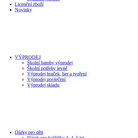
Licenční zboží
Novinky
VÝPRODEJ
Školní batohy výprodej
Školní potřeby levně
Výprodej hraček, her a tvoření
Výprodej povlečení
Výprodej skladu
Dárky pro děti
Dárek pro holčičku 3, 4, 5 let