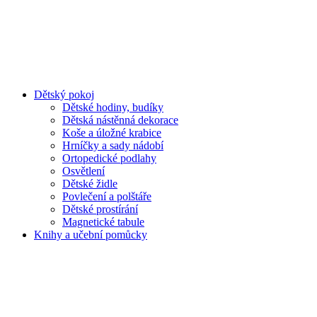
Dětský pokoj
Dětské hodiny, budíky
Dětská nástěnná dekorace
Koše a úložné krabice
Hrníčky a sady nádobí
Ortopedické podlahy
Osvětlení
Dětské židle
Povlečení a polštáře
Dětské prostírání
Magnetické tabule
Knihy a učební pomůcky