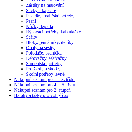
Zástěry na malování
Sáčky a kapsáře
Pastelky, malířské potřeby
Psaní
Nůžky, lepidla
Rýsovací potřeby, kalkulačky
Sešity
Bloky, památníky, deníky
Obaly na sešity
Pořadače, psaníčka
Děrovačky, sešívačky
Studentské potřeby
Pro školy a školky
Školní potřeby levně
Nákupní seznam pro 1. - 3. třídu
Nákupní seznam pro 4. a 5. třídu
Nákupní seznam pro 2. stupeň
Batohy a tašky pro volný čas