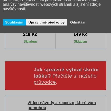
prostředí, zobrazení přizpůsobeného obsahu a reklam,
analýzy návštěvnosti webových stránek a zjištění zdroje
návštěvnosti.
(99)
(127)
Tempery KOH-I-NOOR -
Anilinové vodové barvy 12
Souhlasím
Upravit mé předvolby
Odmítám
10 barev
barev
219 Kč
149 Kč
Skladem
Skladem
Jak správně vybrat školní
tašku?
Přečtěte si našeho
průvodce
.
Video návody a recenze, které vám
pomohou