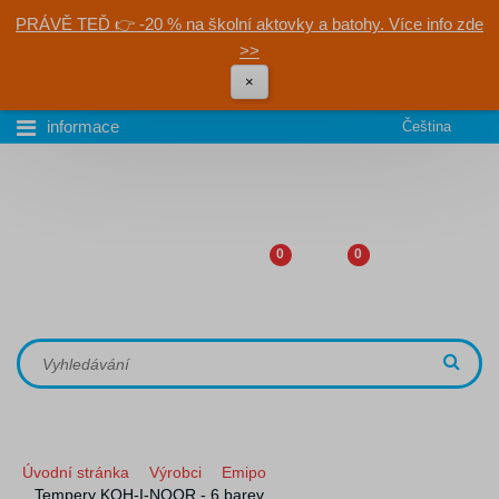
PRÁVĚ TEĎ 👉 -20 % na školní aktovky a batohy. Více info zde
>>
×
informace
Čeština
0
0
Úvodní stránka
Výrobci
Emipo
Tempery KOH-I-NOOR - 6 barev