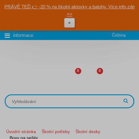
PRÁVĚ TEĎ 👉 -20 % na školní aktovky a batohy. Více info zde
>>
×
informace
Čeština
0
0
Úvodní stránka
Školní potřeby
Školní desky
Boxy na sešity