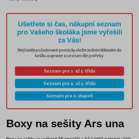
Ušetřete si čas, nákupní seznam
pro Vašeho školáka jsme vyřešili
za Vás!
Nejčastěji požadované pomůcky vložte jedním kliknutím do
košíku a upravte si seznam dle potřeby.
Seznam pro 1. až 3. třídu
Seznam pro 4. až 5. třídu
Seznam pro 2. stupeň
Boxy na sešity Ars una
Boxy na sešity ve velikosti A5 (menší) a A4 (větší) nabízejí větší