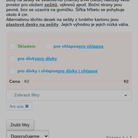
prostor pro uložení
sešitů
, výkresů apod. Boční strany jsou
pevné, box se uzavírá na gumičku. Šířka hřbetu se pohybuje
okolo 4 cm.
Alternativou těchto desek na sešity z tvrdého kartonu jsou
plastové desky na sešity
. Jejich výhodou je jejich nízká váha.
Skladem
pro chlapce
pro chlapce
pro dívky
pro dívky
pro dívky i chlapce
pro dívky i chlapce
Cena
Kč
Kč
Zobrazit filtry
Ars una
Zrušit filtry
Stránka 1 z 4