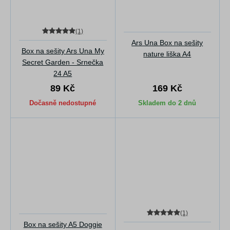
(1)
Ars Una Box na sešity
Box na sešity Ars Una My
nature liška A4
Secret Garden - Srnečka
24 A5
89 Kč
169 Kč
Dočasně nedostupné
Skladem do 2 dnů
(1)
Box na sešity A5 Doggie