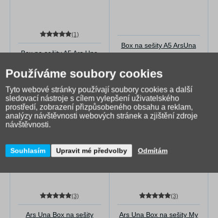
(1)
Box na sešity A5 ArsUna
Box na sešity A5 Ars Una
Magnolia 26
Lamborghini 25
Používáme soubory cookies
119 Kč
99 Kč
Tyto webové stránky používají soubory cookies a další
Skladem
Skladem do 2 dnů
sledovací nástroje s cílem vylepšení uživatelského
prostředí, zobrazení přizpůsobeného obsahu a reklam,
analýzy návštěvnosti webových stránek a zjištění zdroje
návštěvnosti.
Souhlasím
Upravit mé předvolby
Odmítám
(3)
(3)
Ars Una Box na sešity
Ars Una Box na sešity My