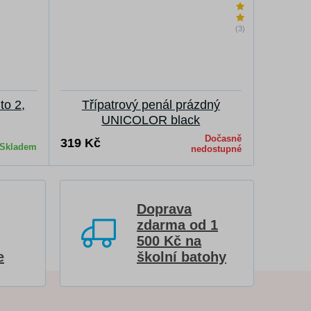
(3)
to 2,
Třípatrový penál prázdný
Tříp
UNICOLOR black
Dočasně
319 Kč
319 Kč
Skladem
nedostupné
Doprava
zdarma od 1
500 Kč na
e
školní batohy