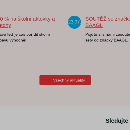
20 % na školní aktovky a
SOUTĚŽ se značk
23.07.
atohy
BAAGL
ávě teď je čas pořídit školní
Pojďte si s námi zasoutě
bavu výhodně!
sety od značky BAAGL.
Všechny aktuality
Sledujte