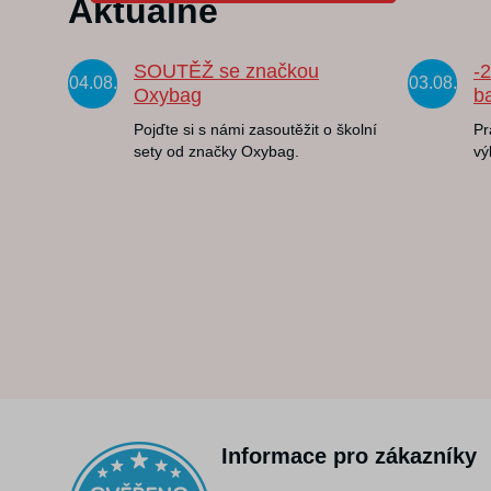
Aktuálně
SOUTĚŽ se značkou
-
04.08.
03.08.
Oxybag
b
Pojďte si s námi zasoutěžit o školní
Pr
sety od značky Oxybag.
vý
Informace pro zákazníky