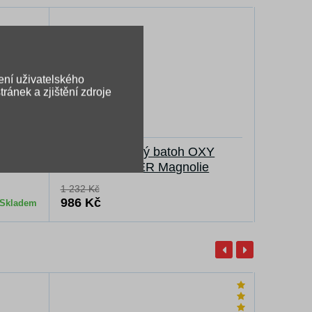
ení uživatelského
ránek a zjištění zdroje
CK 500
Studentský batoh OXY
Školn
SCOOLER Magnolie
1 232 Kč
986 Kč
339 Kč
Skladem