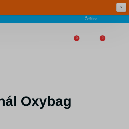
×
Čeština
0
0
enál Oxybag