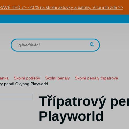
RÁVĚ TEĎ 👉 -20 % na školní aktovky a batohy. Více info zde >>
ránka
Školní potřeby
Školní penály
Školní penály třípatrové
vý penál Oxybag Playworld
Třípatrový p
Playworld