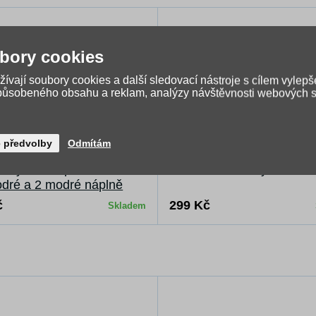
bory cookies
ívají soubory cookies a další sledovací nástroje s cílem vylepš
způsobeného obsahu a reklam, analýzy návštěvnosti webových st
é předvolby
Odmítám
movací pero Pelikan s
Láhev na vodu OXY CLi
ranným úchopem neonově
ml Playworld
dré a 2 modré náplně
č
299 Kč
Skladem