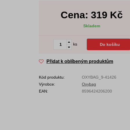
Cena:
319
Kč
Skladem
ks
Do košíku
Přidat k oblíbeným produktům
Kód produktu:
OXYBAG_9-41426
Výrobce:
Oxybag
EAN:
8596424206200