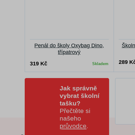
Penál do školy Oxybag Dino,
Školn
třípatrový
289 K
319 Kč
Skladem
Jak správně
vybrat školní
tašku?
Přečtěte si
našeho
průvodce
.