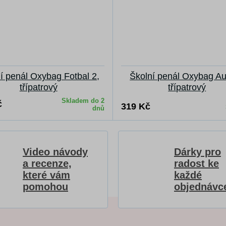
í penál Oxybag Fotbal 2,
Školní penál Oxybag Au
třípatrový
třípatrový
Skladem do 2
č
319 Kč
dnů
Video návody
Dárky pro
a recenze,
radost ke
které vám
každé
pomohou
objednávc