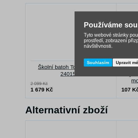
Používáme sou
Tyto webové stránky použ
prostředí, zobrazení při
návštěvnosti.
Souhlasím
Upravit m
Školní batoh Topgal ENDY
Gu
24015 B
trojh
mo
2 099 Kč
1 679 Kč
107 K
Alternativní zboží