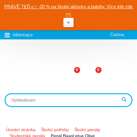
PRÁVĚ TEĎ 👉 -20 % na školní aktovky a batohy. Více info zde
>>
×
informace
Čeština
0
0
Úvodní stránka
Školní potřeby
Školní penály
Studentské penály
Penál Baagl etue Olive