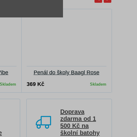
Vibe
Penál do školy Baagl Rose
P
369 Kč
369 Kč
Skladem
Skladem
Doprava
zdarma od 1
500 Kč na
e
školní batohy