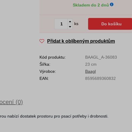
Skladem do 2 dnů
ks
Do košíku
Přidat k oblíbeným produktům
Kód produktu:
BAAGL_A-36083
Šířka:
23 cm
Výrobce:
Baagl
EAN:
8595689360832
cení (0)
u nabízí dostatek prostoru pro psací potřeby i drobnosti.