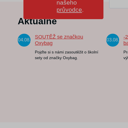
našeho
průvodce
.
Aktuálně
SOUTĚŽ se značkou
-
04.08.
03.08.
Oxybag
b
Pojďte si s námi zasoutěžit o školní
Pr
sety od značky Oxybag.
vý