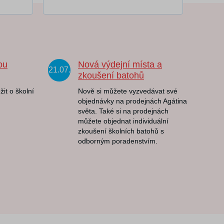
ou
Nová výdejní místa a
21.07.
zkoušení batohů
žit o školní
Nově si můžete vyzvedávat své
objednávky na prodejnách Agátina
světa. Také si na prodejnách
můžete objednat individuální
zkoušení školních batohů s
odborným poradenstvím.