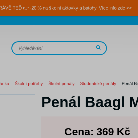
RÁVĚ TEĎ 👉 -20 % na školní aktovky a batohy. Více info zde >>
ránka
Školní potřeby
Školní penály
Studentské penály
Penál B
Penál Baagl 
Cena:
369
Kč