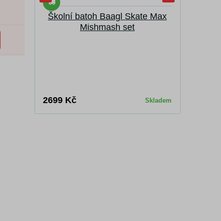
Školní batoh Baagl Skate Max
BAA
Mishmash set
249 Kč
2699 Kč
Skladem