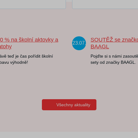
20 % na školní aktovky a
SOUTĚŽ se značk
23.07.
atohy
BAAGL
ávě teď je čas pořídit školní
Pojďte si s námi zasoutě
bavu výhodně!
sety od značky BAAGL.
Všechny aktuality