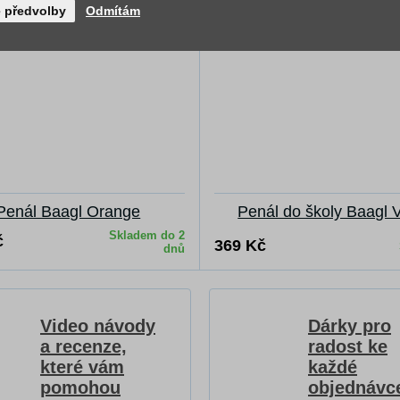
é předvolby
Odmítám
Penál Baagl Orange
Penál do školy Baagl 
Skladem do 2
č
369 Kč
dnů
Video návody
Dárky pro
a recenze,
radost ke
které vám
každé
pomohou
objednávc