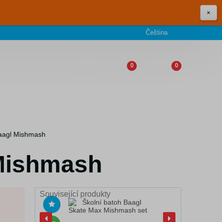
×
Čeština
0
0
aagl Mishmash
Mishmash
Související produkty