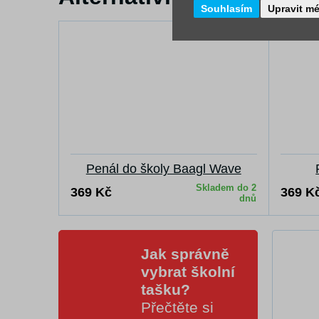
Souhlasím
Upravit m
Penál do školy Baagl Wave
Skladem do 2
369 Kč
369 K
dnů
Jak správně
vybrat školní
tašku?
Přečtěte si