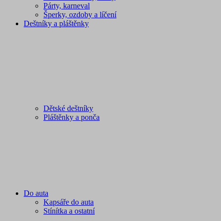
Párty, karneval
Šperky, ozdoby a líčení
Deštníky a pláštěnky
Dětské deštníky
Pláštěnky a ponča
Do auta
Kapsáře do auta
Stínítka a ostatní