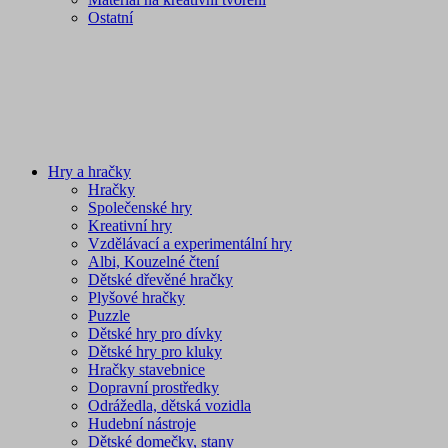
Ostatní
Hry a hračky
Hračky
Společenské hry
Kreativní hry
Vzdělávací a experimentální hry
Albi, Kouzelné čtení
Dětské dřevěné hračky
Plyšové hračky
Puzzle
Dětské hry pro dívky
Dětské hry pro kluky
Hračky stavebnice
Dopravní prostředky
Odrážedla, dětská vozidla
Hudební nástroje
Dětské domečky, stany