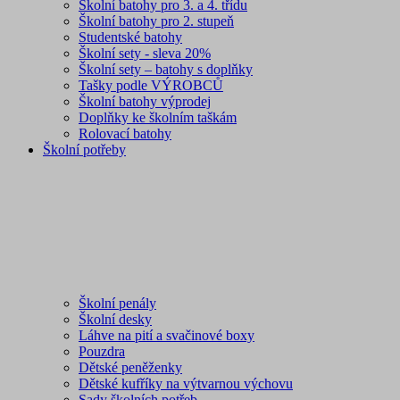
Školní batohy pro 3. a 4. třídu
Školní batohy pro 2. stupeň
Studentské batohy
Školní sety - sleva 20%
Školní sety – batohy s doplňky
Tašky podle VÝROBCŮ
Školní batohy výprodej
Doplňky ke školním taškám
Rolovací batohy
Školní potřeby
Školní penály
Školní desky
Láhve na pití a svačinové boxy
Pouzdra
Dětské peněženky
Dětské kufříky na výtvarnou výchovu
Sady školních potřeb