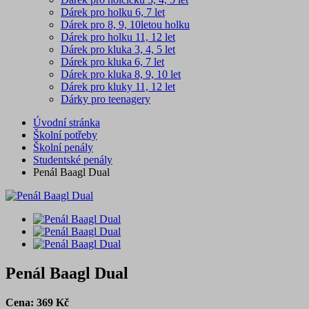
Dárek pro holku 6, 7 let
Dárek pro 8, 9, 10letou holku
Dárek pro holku 11, 12 let
Dárek pro kluka 3, 4, 5 let
Dárek pro kluka 6, 7 let
Dárek pro kluka 8, 9, 10 let
Dárek pro kluky 11, 12 let
Dárky pro teenagery
Úvodní stránka
Školní potřeby
Školní penály
Studentské penály
Penál Baagl Dual
Penál Baagl Dual
Cena:
369
Kč