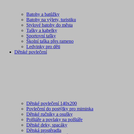
Batohy a batůžky
Batohy na výlety, turistiku
Stylové batohy do města
Tašky a kabelky
Sportovní tašky
Školní taška přes rameno
Ledvinky pro děti
Dětské povlečení
Dětské povlečení 140x200
Povlečení do postýlky pro miminka
Dětské ručníky a osušky
Polštáře a povlaky na polštáře
Dětské deky, spacáky
Dětská prostěradla