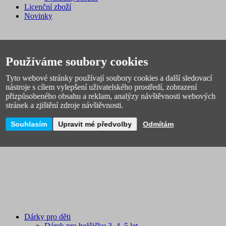
Licenční zboží
Novinky
Používáme soubory cookies
Tyto webové stránky používají soubory cookies a další sledovací
nástroje s cílem vylepšení uživatelského prostředí, zobrazení
VÝPRODEJ
přizpůsobeného obsahu a reklam, analýzy návštěvnosti webových
Školní batohy výprodej
stránek a zjištění zdroje návštěvnosti.
Školní potřeby levně
Výprodej hraček, her a tvoření
Souhlasím
Upravit mé předvolby
Odmítám
Výprodej povlečení
Výprodej skladu
Dárky pro děti
Dárek pro holčičku 3, 4, 5 let