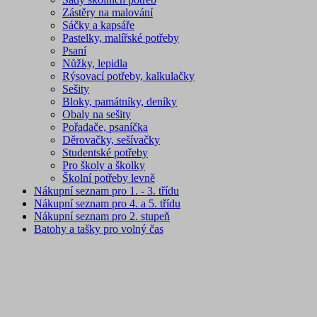
Zástěry na malování
Sáčky a kapsáře
Pastelky, malířské potřeby
Psaní
Nůžky, lepidla
Rýsovací potřeby, kalkulačky
Sešity
Bloky, památníky, deníky
Obaly na sešity
Pořadače, psaníčka
Děrovačky, sešívačky
Studentské potřeby
Pro školy a školky
Školní potřeby levně
Nákupní seznam pro 1. - 3. třídu
Nákupní seznam pro 4. a 5. třídu
Nákupní seznam pro 2. stupeň
Batohy a tašky pro volný čas