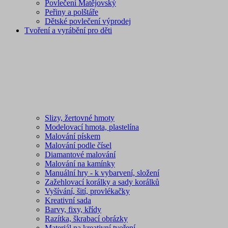
Povlečení Matějovský
Peřiny a polštáře
Dětské povlečení výprodej
Tvoření a vyrábění pro děti
Slizy, žertovné hmoty
Modelovací hmota, plastelína
Malování pískem
Malování podle čísel
Diamantové malování
Malování na kamínky
Manuální hry - k vybarvení, složení
Zažehlovací korálky a sady korálků
Vyšívání, šití, provlékačky
Kreativní sada
Barvy, fixy, křídy
Razítka, škrabací obrázky
Materiál na kreativní tvoření