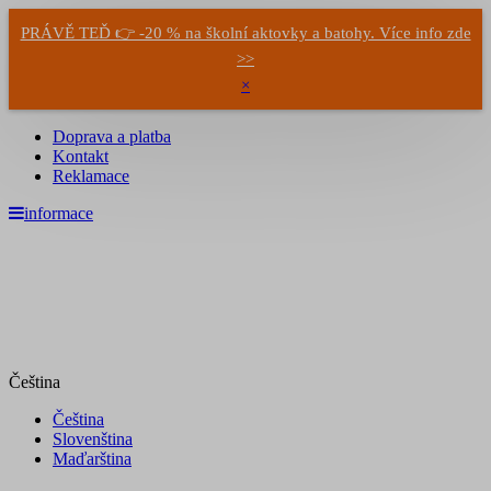
PRÁVĚ TEĎ 👉 -20 % na školní aktovky a batohy. Více info zde
>>
×
Doprava a platba
Kontakt
Reklamace
informace
Čeština
Čeština
Slovenština
Maďarština