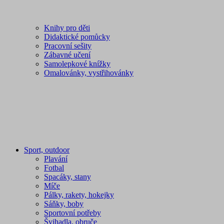
Knihy pro děti
Didaktické pomůcky
Pracovní sešity
Zábavné učení
Samolepkové knížky
Omalovánky, vystřihovánky
Sport, outdoor
Plavání
Fotbal
Spacáky, stany
Míče
Pálky, rakety, hokejky
Sáňky, boby
Sportovní potřeby
Švihadla, obruče