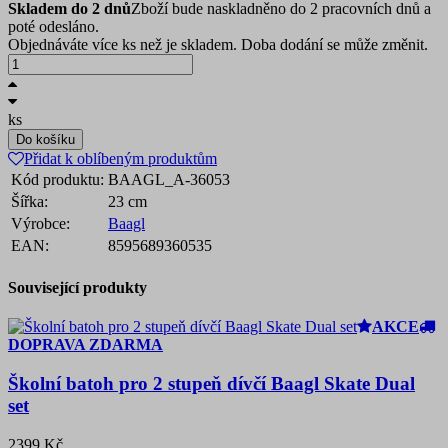
Skladem do 2 dnů
Zboží bude naskladněno do 2 pracovních dnů a
poté odesláno.
Objednáváte více ks než je skladem. Doba dodání se může změnit.
ks
Do košíku
Přidat k oblíbeným produktům
Kód produktu:
BAAGL_A-36053
Šířka:
23 cm
Výrobce:
Baagl
EAN:
8595689360535
Související produkty
AKCE
DOPRAVA ZDARMA
Školní batoh pro 2 stupeň dívčí Baagl Skate Dual
set
2399 Kč