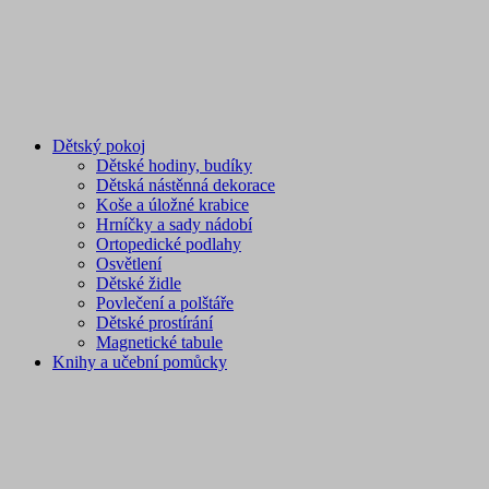
Dětský pokoj
Dětské hodiny, budíky
Dětská nástěnná dekorace
Koše a úložné krabice
Hrníčky a sady nádobí
Ortopedické podlahy
Osvětlení
Dětské židle
Povlečení a polštáře
Dětské prostírání
Magnetické tabule
Knihy a učební pomůcky