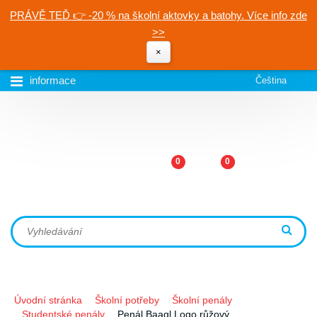
PRÁVĚ TEĎ 👉 -20 % na školní aktovky a batohy. Více info zde
>>
×
informace
Čeština
0
0
Úvodní stránka
Školní potřeby
Školní penály
Studentské penály
Penál Baagl Logo růžový