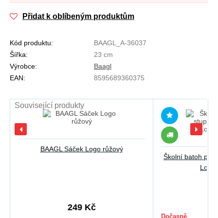
Přidat k oblíbeným produktům
Kód produktu:
BAAGL_A-36037
Šířka:
23 cm
Výrobce:
Baagl
EAN:
8595689360375
Související produkty
BAAGL Sáček Logo růžový
Školní batoh pro
Logo 
23
249 Kč
Dočasně