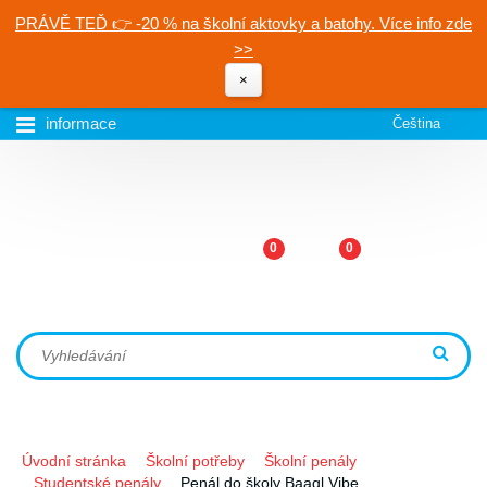
PRÁVĚ TEĎ 👉 -20 % na školní aktovky a batohy. Více info zde
>>
×
informace
Čeština
0
0
Úvodní stránka
Školní potřeby
Školní penály
Studentské penály
Penál do školy Baagl Vibe