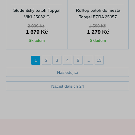
Studentský batoh Topgal
Rolltop batoh do města
VIKI 25032 G
Topgal EZRA 25057
2 099 Kč
1 599 Kč
1 679 Kč
1 279 Kč
Skladem
Skladem
1
2
3
4
5
...
13
Následující
Načíst dalších 24