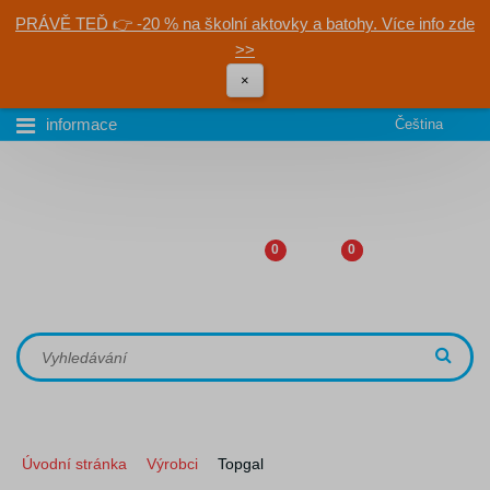
PRÁVĚ TEĎ 👉 -20 % na školní aktovky a batohy. Více info zde
>>
×
informace
Čeština
0
0
Úvodní stránka
Výrobci
Topgal