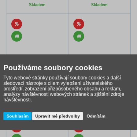
Skladem
Skladem
Používáme soubory cookies
Školní batoh Topgal ENDY
Školní aktovka Topgal
Tyto webové stránky používají soubory cookies a další
sledovací nástroje s cílem vylepšení uživatelského
25003 G
BEBE 25012 B
prostředí, zobrazení přizpůsobeného obsahu a reklam,
1 999 Kč
2 299 Kč
analýzy návštěvnosti webových stránek a zjištění zdroje
1 599 Kč
1 839 Kč
návštěvnosti.
Skladem
Skladem
Souhlasím
Upravit mé předvolby
Odmítám