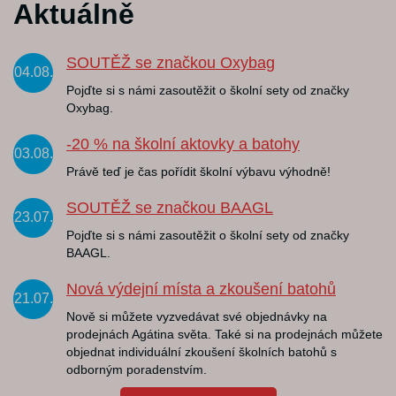
Aktuálně
SOUTĚŽ se značkou Oxybag
04.08.
Pojďte si s námi zasoutěžit o školní sety od značky
Oxybag.
-20 % na školní aktovky a batohy
03.08.
Právě teď je čas pořídit školní výbavu výhodně!
SOUTĚŽ se značkou BAAGL
23.07.
Pojďte si s námi zasoutěžit o školní sety od značky
BAAGL.
Nová výdejní místa a zkoušení batohů
21.07.
Nově si můžete vyzvedávat své objednávky na
prodejnách Agátina světa. Také si na prodejnách můžete
objednat individuální zkoušení školních batohů s
odborným poradenstvím.