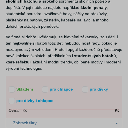
školních batohů
a širokého sortimentu školních potřeb a
doplňků. V její nabídce najdete například
školní penály
,
studentská pouzdra, svačinové boxy, sáčky na přezůvky,
pláštěnky na batohy, zástěrky, kapsáře na lavici a mnoho
dalších praktických pomůcek.
Ve firmě si dobře uvědomují, že hlavními zákazníky jsou děti. I
ten nejkvalitnější batoh totiž děti nebudou nosit rády, pokud je
nezaujme svým vzhledem. Proto Topgal každoročně představuje
nové kolekce školních, předškolních i
studentských batohů
,
které reflektují aktuální módní trendy, oblíbené motivy i moderní
výrobní technologie.
Skladem
pro chlapce
pro dívky
pro dívky i chlapce
Cena
Kč
Kč
Zobrazit filtry