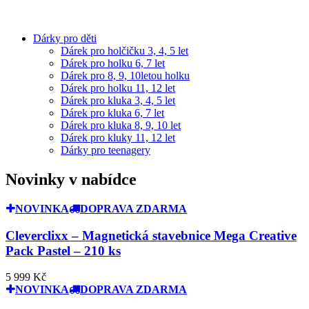
Dárky pro děti
Dárek pro holčičku 3, 4, 5 let
Dárek pro holku 6, 7 let
Dárek pro 8, 9, 10letou holku
Dárek pro holku 11, 12 let
Dárek pro kluka 3, 4, 5 let
Dárek pro kluka 6, 7 let
Dárek pro kluka 8, 9, 10 let
Dárek pro kluky 11, 12 let
Dárky pro teenagery
Novinky v nabídce
NOVINKA
DOPRAVA ZDARMA
Cleverclixx – Magnetická stavebnice Mega Creative
Pack Pastel – 210 ks
5 999 Kč
NOVINKA
DOPRAVA ZDARMA