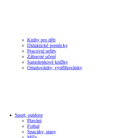
Knihy pro děti
Didaktické pomůcky
Pracovní sešity
Zábavné učení
Samolepkové knížky
Omalovánky, vystřihovánky
Sport, outdoor
Plavání
Fotbal
Spacáky, stany
Míče