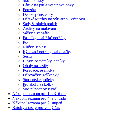
Školní desky
Láhve na pití a svačinové boxy
Pouzdra
Dětské peněženky
Dětské kufříky na výtvarnou výchovu
Sady školních potřeb
Zástěry na malování
Sáčky a kapsáře
Pastelky, malířské potřeby
Psaní
Nůžky, lepidla
Rýsovací potřeby, kalkulačky
Sešity
Bloky, památníky, deníky
Obaly na sešity
Pořadače, psaníčka
Děrovačky, sešívačky
Studentské potřeby
Pro školy a školky
Školní potřeby levně
Nákupní seznam pro 1. - 3. třídu
Nákupní seznam pro 4. a 5. třídu
Nákupní seznam pro 2. stupeň
Batohy a tašky pro volný čas