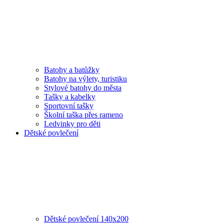
Batohy a batůžky
Batohy na výlety, turistiku
Stylové batohy do města
Tašky a kabelky
Sportovní tašky
Školní taška přes rameno
Ledvinky pro děti
Dětské povlečení
Dětské povlečení 140x200