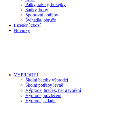
Pálky, rakety, hokejky
Sáňky, boby
Sportovní potřeby
Švihadla, obruče
Licenční zboží
Novinky
VÝPRODEJ
Školní batohy výprodej
Školní potřeby levně
Výprodej hraček, her a tvoření
Výprodej povlečení
Výprodej skladu