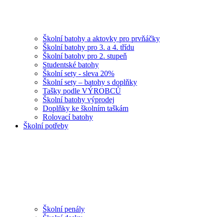
Školní batohy a aktovky pro prvňáčky
Školní batohy pro 3. a 4. třídu
Školní batohy pro 2. stupeň
Studentské batohy
Školní sety - sleva 20%
Školní sety – batohy s doplňky
Tašky podle VÝROBCŮ
Školní batohy výprodej
Doplňky ke školním taškám
Rolovací batohy
Školní potřeby
Školní penály