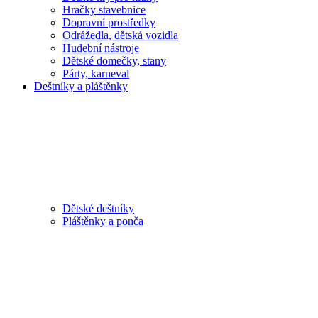
Hračky stavebnice
Dopravní prostředky
Odrážedla, dětská vozidla
Hudební nástroje
Dětské domečky, stany
Párty, karneval
Deštníky a pláštěnky
Dětské deštníky
Pláštěnky a ponča