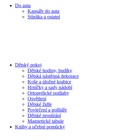
Do auta
Kapsáře do auta
Stínítka a ostatní
Dětský pokoj
Dětské hodiny, budíky
Dětská nástěnná dekorace
Koše a úložné krabice
Hrníčky a sady nádobí
Ortopedické podlahy
Osvětlení
Dětské židle
Povlečení a polštáře
Dětské prostírání
Magnetické tabule
Knihy a učební pomůcky