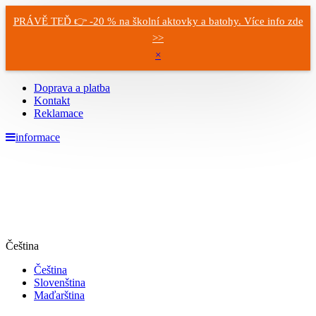
PRÁVĚ TEĎ 👉 -20 % na školní aktovky a batohy. Více info zde
>>
×
Doprava a platba
Kontakt
Reklamace
informace
Čeština
Čeština
Slovenština
Maďarština