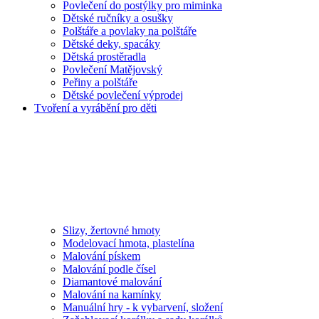
Povlečení do postýlky pro miminka
Dětské ručníky a osušky
Polštáře a povlaky na polštáře
Dětské deky, spacáky
Dětská prostěradla
Povlečení Matějovský
Peřiny a polštáře
Dětské povlečení výprodej
Tvoření a vyrábění pro děti
Slizy, žertovné hmoty
Modelovací hmota, plastelína
Malování pískem
Malování podle čísel
Diamantové malování
Malování na kamínky
Manuální hry - k vybarvení, složení