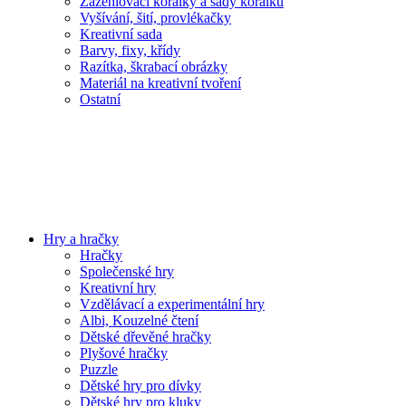
Zažehlovací korálky a sady korálků
Vyšívání, šití, provlékačky
Kreativní sada
Barvy, fixy, křídy
Razítka, škrabací obrázky
Materiál na kreativní tvoření
Ostatní
Hry a hračky
Hračky
Společenské hry
Kreativní hry
Vzdělávací a experimentální hry
Albi, Kouzelné čtení
Dětské dřevěné hračky
Plyšové hračky
Puzzle
Dětské hry pro dívky
Dětské hry pro kluky