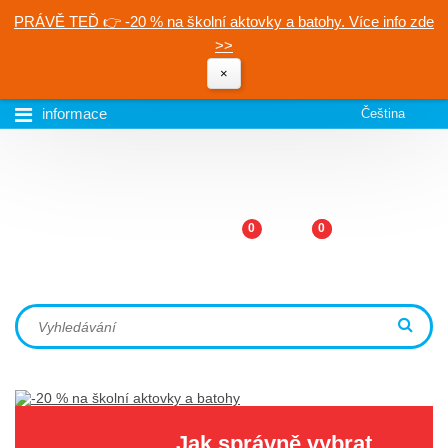
PRÁVĚ TEĎ 👉 -20 % na školní aktovky a batohy. Více info zde
>>
×
informace
Čeština
0
0
Jak správně vybrat