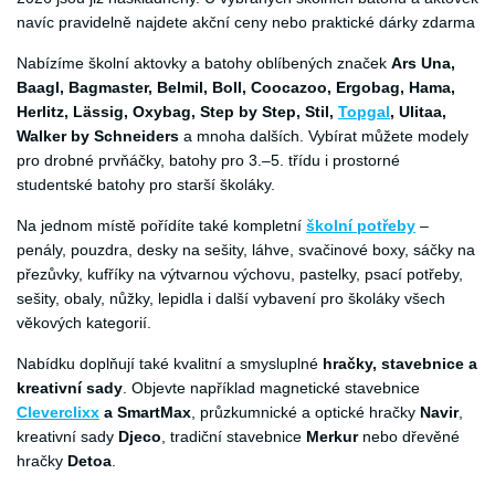
navíc pravidelně najdete akční ceny nebo praktické dárky zdarma
Nabízíme školní aktovky a batohy oblíbených značek
Ars Una,
Baagl, Bagmaster, Belmil, Boll, Coocazoo, Ergobag, Hama,
Herlitz, Lässig, Oxybag, Step by Step, Stil,
Topgal
, Ulitaa,
Walker by Schneiders
a mnoha dalších. Vybírat můžete modely
pro drobné prvňáčky, batohy pro 3.–5. třídu i prostorné
studentské batohy pro starší školáky.
Na jednom místě pořídíte také kompletní
školní potřeby
–
penály, pouzdra, desky na sešity, láhve, svačinové boxy, sáčky na
přezůvky, kufříky na výtvarnou výchovu, pastelky, psací potřeby,
sešity, obaly, nůžky, lepidla i další vybavení pro školáky všech
věkových kategorií.
Nabídku doplňují také kvalitní a smysluplné
hračky, stavebnice a
kreativní sady
. Objevte například magnetické stavebnice
Cleverclixx
a SmartMax
, průzkumnické a optické hračky
Navir
,
kreativní sady
Djeco
, tradiční stavebnice
Merkur
nebo dřevěné
hračky
Detoa
.