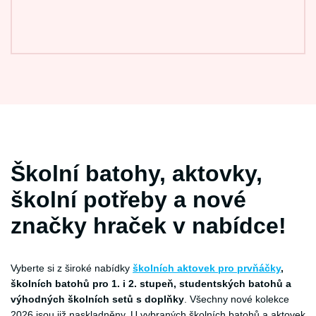
Školní batohy, aktovky,
školní potřeby a nové
značky hraček v nabídce!
Vyberte si z široké nabídky
školních aktovek pro prvňáčky
,
školních batohů pro 1. i 2. stupeň, studentských batohů a
výhodných školních setů s doplňky
. Všechny nové kolekce
2026 jsou již naskladněny. U vybraných školních batohů a aktovek