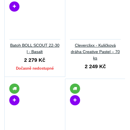
Batoh BOLL SCOUT 22-30
Cleverclixx - Kuličková
l - Basalt
dráha Creative Pastel – 70
ks
2 279 Kč
2 249 Kč
Dočasně nedostupné