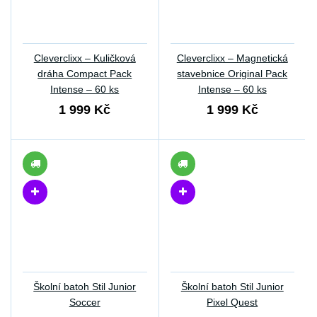
Cleverclixx – Kuličková
Cleverclixx – Magnetická
dráha Compact Pack
stavebnice Original Pack
Intense – 60 ks
Intense – 60 ks
1 999 Kč
1 999 Kč
Školní batoh Stil Junior
Školní batoh Stil Junior
Soccer
Pixel Quest