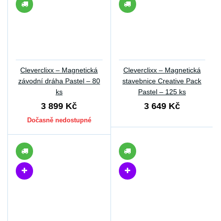
Cleverclixx – Magnetická
Cleverclixx – Magnetická
závodní dráha Pastel – 80
stavebnice Creative Pack
ks
Pastel – 125 ks
3 899 Kč
3 649 Kč
Dočasně nedostupné