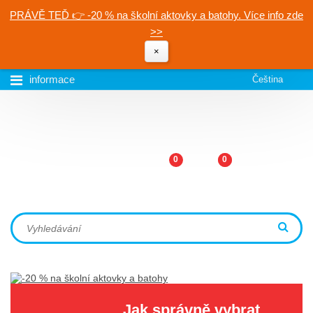
PRÁVĚ TEĎ 👉 -20 % na školní aktovky a batohy. Více info zde
>>
×
informace
Čeština
0
0
Jak správně vybrat