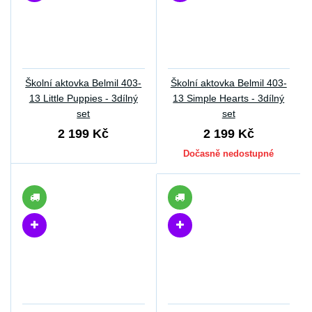
Školní aktovka Belmil 403-
Školní aktovka Belmil 403-
13 Little Puppies - 3dílný
13 Simple Hearts - 3dílný
set
set
2 199 Kč
2 199 Kč
Dočasně nedostupné