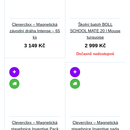
Cleverclixx – Magnetická
Školní batoh BOLL
závodní dráha Intense – 65
SCHOOL MATE 20 l Mouse
ks
turquoise
3 149 Kč
2 999 Kč
Dočasně nedostupné
Cleverclixx – Magnetická
Cleverclixx – Magnetická
stavebnice Inventive Pack
stavebnice Inventive sada